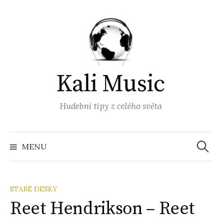
Přejít
k
obsahu
webu
Kali Music
Hudební tipy z celého světa
Vyhled
MENU
STARÉ DESKY
Reet Hendrikson – Reet