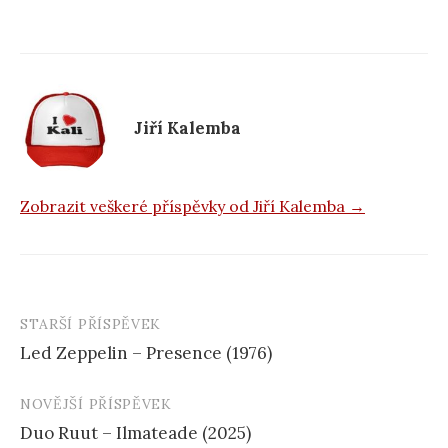
e
b
o
o
k
Jiří Kalemba
Zobrazit veškeré příspěvky od Jiří Kalemba →
STARŠÍ PŘÍSPĚVEK
Navigace
Led Zeppelin – Presence (1976)
příspěvku
NOVĚJŠÍ PŘÍSPĚVEK
Duo Ruut – Ilmateade (2025)