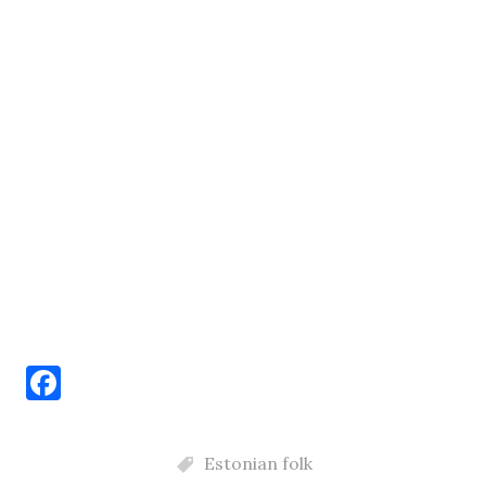
F
a
c
Estonian folk