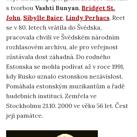
s tvorbou
Vashti Bunyan
,
Bridget St.
John
,
Sibylle Baier
,
Lindy Perhacs
. Reet
se v 80. letech vrátila do Švédska,
pracovala chvíli ve Švédském národním
rozhlasovém archivu, ale pro veřejnost
zůstávala dost záhadná. Do rodného
Estonska se mohla podívat až v roce 1991,
kdy Rusko uznalo estonskou nezávislost.
Pomáhala estonským muzikantům a řadě
hudebních institucí. Zemřela ve
Stockholmu 21.10. 2000 ve věku 56 let. Čest
její památce.