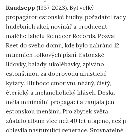
Raudsepp
(1937-2023). Byl velký
propagátor estonské hudby, pořadatel řady
hudebních akcí, novinář a producent
malého labelu Reindeer Records. Pozval
Reet do svého domu, kde bylo nahráno 12
intimních folkových písní. Estonské
lidovky, balady, ukolébavky, zpíváno
estonštinou za doprovodu akustické
kytary. Hluboce emotivní, něžný, čistý,
éterický a melancholický hlásek. Deska
měla minimální propagaci a zaujala jen
estonskou menšinu. Pro zbytek světa
zůstalo album více než 40 let utajeno, než ji
objevila nastupující generace. Srovnatelné