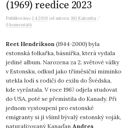
(1969) reedice 2023
/
Publikováno
2.4.2026
od autora:
Jiří Kalemba
0 komentářů
Reet Hendrikson
(1944-2000) byla
estonská folkařka, básnířka, která vydala
jediné album. Narozena za 2. světové války
v Estonsku, odkud jako tříměsiční miminko
utekla lodí s rodiči do exilu do Švédska,
kde vyrůstala. V roce 1967 odjela studovat
do USA, poté se přemístila do Kanady. Při
jednom vystoupení pro estonské
emigranty si jí všiml bývalý estonský voják,
naturalizovaný Kanaďan
Andres