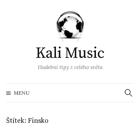
Přejít
k
obsahu
webu
Kali Music
Hudební tipy z celého světa
Vyhled
MENU
Štítek:
Finsko