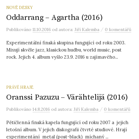
NOVÉ DESKY
Oddarrang – Agartha (2016)
/
Publikováno
11.10.2016
od autora:
Jiří Kalemba
0 komentářů
Experimentální finská skupina fungující od roku 2003.
Mixují skvěle jazz, klasickou hudbu, world music, post
rock. Jejich 4. album vyšlo 23.9. 2016 u zajímavého...
PRÁVĚ HRAJE
Oranssi Pazuzu – Värähtelijä (2016)
/
Publikováno
14.8.2016
od autora:
Jiří Kalemba
0 komentářů
Pětičlenná finská kapela fungující od roku 2007 a jejich
letošní album. V jejich diskografii čtvrté studiové. Hrají
experimentání metal (post-black) míchaný ...