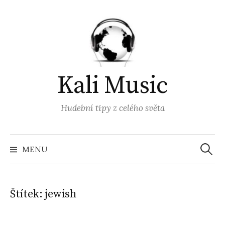
Přejít
k
obsahu
webu
Kali Music
Hudební tipy z celého světa
Vyhled
MENU
Štítek:
jewish