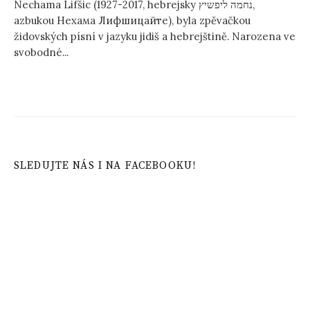
Nechama Lifšic (1927-2017, hebrejsky נחמה ליפשיץ,
azbukou Нехама Лифшицайте), byla zpěvačkou
židovských písní v jazyku jidiš a hebrejštině. Narozena ve
svobodné...
SLEDUJTE NÁS I NA FACEBOOKU!