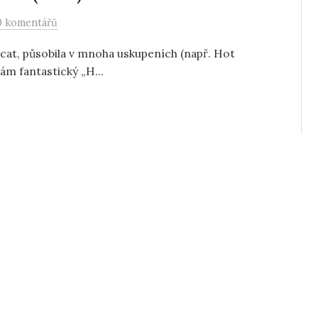
0 komentářů
 scat, působila v mnoha uskupeních (např. Hot
nám fantastický „H...