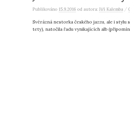
/
Publikováno
15.9.2016
od autora:
Jiří Kalemba
Svérázná nestorka českého jazzu, ale i stylu
tety), natočila řadu vynikajících alb (připomí