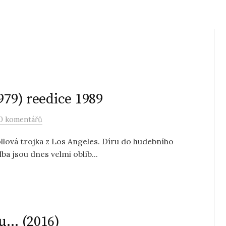
979) reedice 1989
0 komentářů
llová trojka z Los Angeles. Díru do hudebního
lba jsou dnes velmi oblíb...
du… (2016)