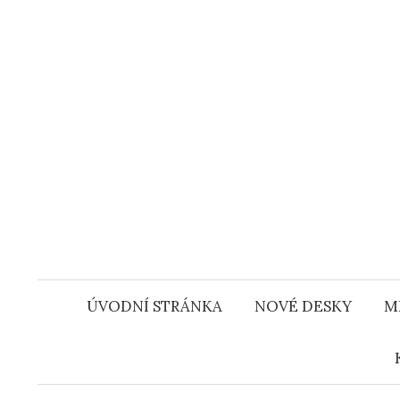
Přejít
k
obsahu
webu
ÚVODNÍ STRÁNKA
NOVÉ DESKY
M