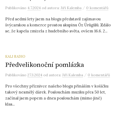
/
Publikováno
4.7.2024
od autora:
Jiří Kalemba
0 komentářů
Před sedmi lety jsem na blogu představil zajímavou
švýcarskou a komerce prostou skupinu Öz Ürügülü. Zdálo
se, že kapela zmizela z hudebního světa, ovšem 16.6. 2...
KALI RADIO
Předvelikonoční pomlázka
/
Publikováno
27.3.2024
od autora:
Jiří Kalemba
0 komentářů
Pro všechny příznivce našeho blogu přináším v košíčku
takový nesmělý dárek. Poslouchám muziku přes 50 let,
začínal jsem popem a dnes poslouchám (mimo jiné)
klas...