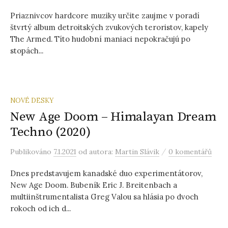
Priaznivcov hardcore muziky určite zaujme v poradí
štvrtý album detroitských zvukových teroristov, kapely
The Armed. Títo hudobní maniaci nepokračujú po
stopách...
NOVÉ DESKY
New Age Doom – Himalayan Dream
Techno (2020)
/
Publikováno
7.1.2021
od autora:
Martin Slávik
0 komentářů
Dnes predstavujem kanadské duo experimentátorov,
New Age Doom. Bubeník Eric J. Breitenbach a
multiinštrumentalista Greg Valou sa hlásia po dvoch
rokoch od ich d...