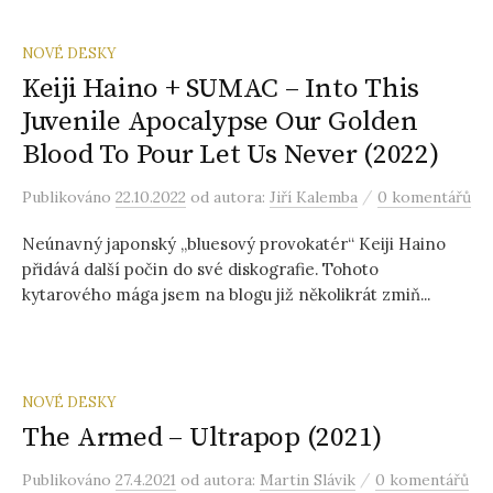
NOVÉ DESKY
Keiji Haino + SUMAC – Into This
Juvenile Apocalypse Our Golden
Blood To Pour Let Us Never (2022)
/
Publikováno
22.10.2022
od autora:
Jiří Kalemba
0 komentářů
Neúnavný japonský „bluesový provokatér“ Keiji Haino
přidává další počin do své diskografie. Tohoto
kytarového mága jsem na blogu již několikrát zmiň...
NOVÉ DESKY
The Armed – Ultrapop (2021)
/
Publikováno
27.4.2021
od autora:
Martin Slávik
0 komentářů