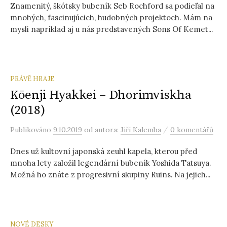
Znamenitý, škótsky bubeník Seb Rochford sa podieľal na
mnohých, fascinujúcich, hudobných projektoch. Mám na
mysli napríklad aj u nás predstavených Sons Of Kemet...
PRÁVĚ HRAJE
Kōenji Hyakkei – Dhorimviskha
(2018)
/
Publikováno
9.10.2019
od autora:
Jiří Kalemba
0 komentářů
Dnes už kultovní japonská zeuhl kapela, kterou před
mnoha lety založil legendární bubeník Yoshida Tatsuya.
Možná ho znáte z progresivní skupiny Ruins. Na jejich...
NOVÉ DESKY