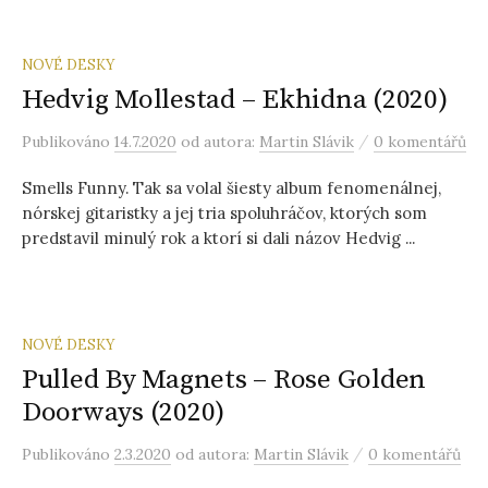
NOVÉ DESKY
Hedvig Mollestad – Ekhidna (2020)
/
Publikováno
14.7.2020
od autora:
Martin Slávik
0 komentářů
Smells Funny. Tak sa volal šiesty album fenomenálnej,
nórskej gitaristky a jej tria spoluhráčov, ktorých som
predstavil minulý rok a ktorí si dali názov Hedvig ...
NOVÉ DESKY
Pulled By Magnets – Rose Golden
Doorways (2020)
/
Publikováno
2.3.2020
od autora:
Martin Slávik
0 komentářů