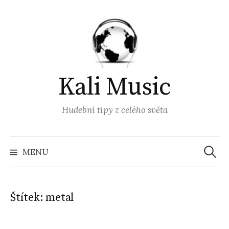
Přejít
k
obsahu
webu
Kali Music
Hudební tipy z celého světa
Vyhled
MENU
Štítek:
metal