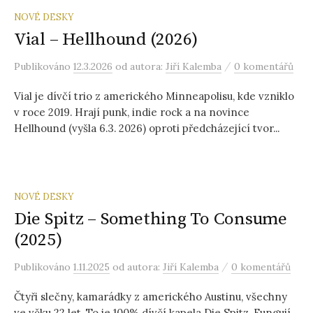
NOVÉ DESKY
Vial – Hellhound (2026)
/
Publikováno
12.3.2026
od autora:
Jiří Kalemba
0 komentářů
Vial je dívčí trio z amerického Minneapolisu, kde vzniklo
v roce 2019. Hrají punk, indie rock a na novince
Hellhound (vyšla 6.3. 2026) oproti předcházející tvor...
NOVÉ DESKY
Die Spitz – Something To Consume
(2025)
/
Publikováno
1.11.2025
od autora:
Jiří Kalemba
0 komentářů
Čtyři slečny, kamarádky z amerického Austinu, všechny
ve věku 22 let. To je 100% dívčí kapela Die Spitz. Fungují