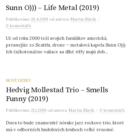
Sunn O))) – Life Metal (2019)
/
Publikováno
26.4.2019
od autora:
Martin Slávik
0 komentářů
Už od roku 2000 teší svojich fanúšikov americká,
presnejšie zo Seattlu, drone – metalová kapela Sunn O))).
Ich ťažkotonážne valiace sa dlhé riffy majú dob...
NOVÉ DESKY
Hedvig Mollestad Trio – Smells
Funny (2019)
/
Publikováno
21.1.2019
od autora:
Martin Slávik
0 komentářů
Dnes to bude znamenité nórske jazz rockove trio, ktoré
má v odborných hudobných kruhoch veľké renomé.