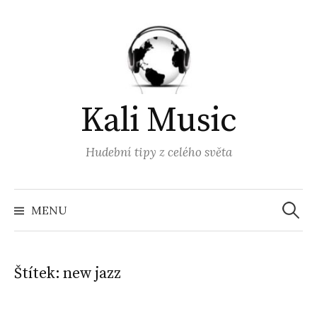
Přejít
k
obsahu
webu
Kali Music
Hudební tipy z celého světa
Vyhled
MENU
Štítek:
new jazz