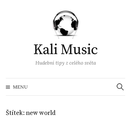
Přejít
k
obsahu
webu
Kali Music
Hudební tipy z celého světa
Vyhled
MENU
Štítek:
new world