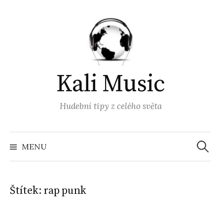
Přejít
k
obsahu
webu
Kali Music
Hudební tipy z celého světa
Vyhled
MENU
Štítek:
rap punk