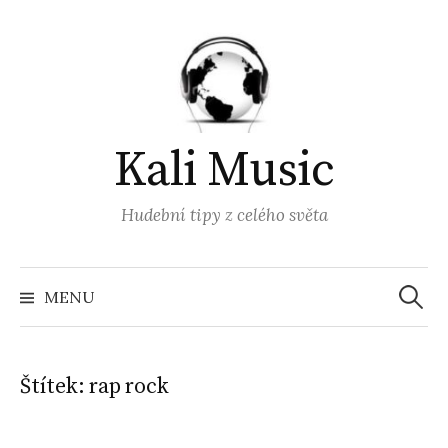
Přejít
k
obsahu
webu
Kali Music
Hudební tipy z celého světa
Vyhled
MENU
Štítek:
rap rock