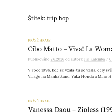
Štítek:
trip hop
PRÁVĚ HRAJE
Cibo Matto – Viva! La Wom
/
Publikováno
2.6.2026
od autora:
Jiří Kalemba
0
V roce 1996, kde se vzala-tu se vzala, celý sv
Village na Manhattanu. Yuka Honda a Miho Hat
PRÁVĚ HRAJE
Vanessa Daou – Zipless (199