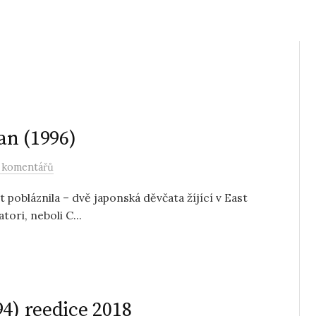
an (1996)
 komentářů
ět pobláznila – dvě japonská děvčata žíjící v East
ori, neboli C...
4) reedice 2018