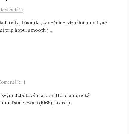
 komentářů
adatelka, básnířka, tanečnice, vizuální umělkyně.
í trip hopu, smooth j...
Komentáře: 4
vila svým debutovým albem Hello americká
tur Danielewski (1968), která p...