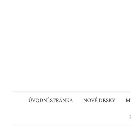
Přejít
k
obsahu
webu
ÚVODNÍ STRÁNKA
NOVÉ DESKY
M