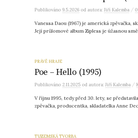
/
Publikováno
9.5.2026
od autora:
Jiří Kalemba
0
Vanessa Daou (1967) je americká zpěvačka, skl
Její průlomové album Zipless je úžasnou směs
PRÁVĚ HRAJE
Poe – Hello (1995)
/
Publikováno
2.11.2025
od autora:
Jiří Kalemba
V říjnu 1995, tedy před 30. lety, se předsta
zpěvačka, producentka, skladatelka Anne Deca
TUZEMSKÁ TVORBA