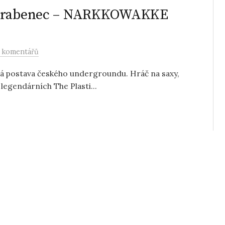
v Brabenec – NARKKOWAKKE
 komentářů
ná postava českého undergroundu. Hráč na saxy,
 legendárních The Plasti...