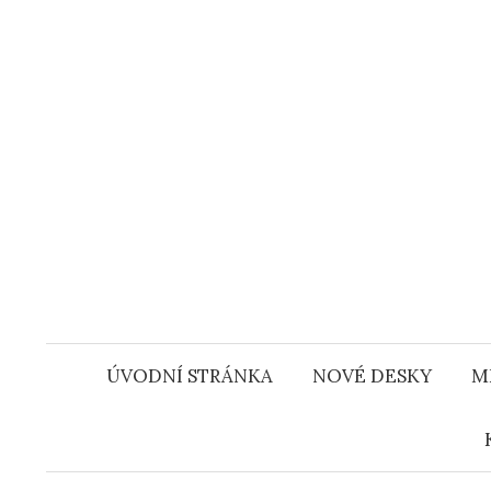
Přejít
k
obsahu
webu
ÚVODNÍ STRÁNKA
NOVÉ DESKY
M