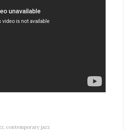
zz
,
contemporary jazz