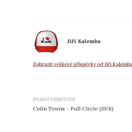
e
b
o
o
k
Jiří Kalemba
Zobrazit veškeré příspěvky od Jiří Kalemb
STARŠÍ PŘÍSPĚVEK
Navigace
Colin Towns – Full Circle (1978)
příspěvku