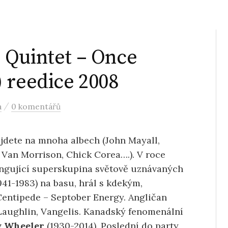
 Quintet – Once
 reedice 2008
/
a
0 komentářů
ajdete na mnoha albech (John Mayall,
Van Morrison, Chick Corea….). V roce
ngující superskupina světově uznávaných
941-1983) na basu, hrál s kdekým,
Centipede – Septober Energy. Angličan
cLaughlin, Vangelis. Kanadský fenomenální
 Wheeler
(1930-2014). Poslední do party