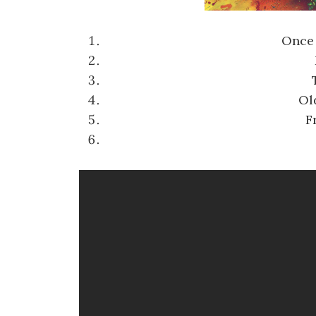
Once
Ol
F