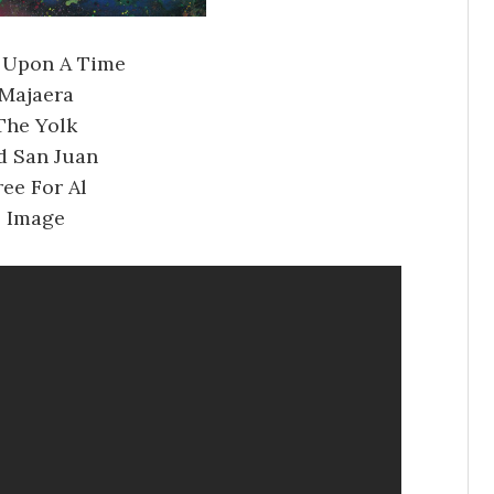
 Upon A Time
Majaera
The Yolk
d San Juan
ree For Al
Image