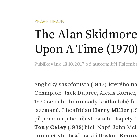
PRÁVĚ HRAJE
The Alan Skidmore
Upon A Time (1970)
Publikováno
18.10.2017
od autora:
Jiří Kalemb
Anglický saxofonista (1942), kterého n
Champion Jack Dupree, Alexis Korner, 
1970 se dala dohromady krátkodobě fu
jazzmanů. Jihoafričan
Harry Miller
(1
připomenu jeho účast na albu kapely 
Tony Oxley
(1938) bicí. Např. John M
trumpetista, hráč na křídlovku,
Kenny