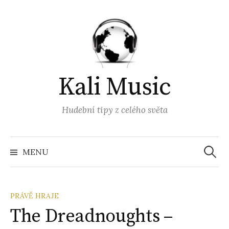
Přejít
k
obsahu
webu
Kali Music
Hudební tipy z celého světa
Vyhled
MENU
PRÁVĚ HRAJE
The Dreadnoughts –