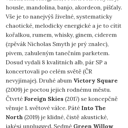
housle, mandolina, banjo, akordeon, píšťaly.
Vše je to nanejvýš živelné, systematicky
chaotické, melodicky energické a je to cítit
kořalkou, rumem, whisky, ginem, ciderem
(zpěvák Nicholas Smyth je prý znalec),
pivem, zahuleným tanečním parketem.
Dosud vydali 8 kvalitních alb, pár SP a
koncertovali po celém světě (ČR
nevyjímaje). Druhé abum
Victory Square
(2009) je poctou jejich rodnému městu.
Čtvrté
Foreign Skies
(2017) se koncepčně
věnuje 1. světové válce. Páté
Into The
North
(2019) je klidné, čistě akustické,
jakési unplugged. Sedmé
Green Willow