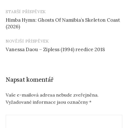
STARŠÍ PŘÍSPĚVEK
Navigace
Himba Hymn: Ghosts Of Namibia’s Skeleton Coast
příspěvku
(2026)
NOVĚJŠÍ PŘÍSPĚVEK
Vanessa Daou – Zipless (1994) reedice 2018
Napsat komentář
Vaše e-mailová adresa nebude zveřejněna.
Vyžadované informace jsou označeny
*