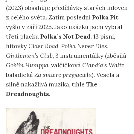
(2023) obsahuje předělávky starých lidovek
z celého světa. Zatím poslední
Polka Pit
vyšlo v září 2025. Jako ukázku jsem vybral
třetí placku
Polka´s Not Dead
. 13 písní,
hitovky
Cider Road
,
Polka Never Dies
,
Gintlemen’s Club
, 3 instrumentálky (zběsilá
Goblin Humppa
, valčíčková
Clavdia’s Waltz
,
baladická
Za smierc przyjaciela
). Veselá a
silně nakažlivá muzika, tihle
The
Dreadnoughts
.