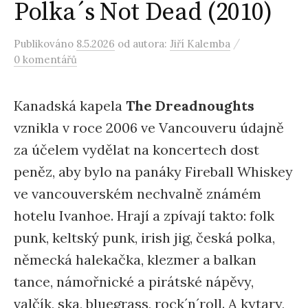
Polka´s Not Dead (2010)
/
Publikováno
8.5.2026
od autora:
Jiří Kalemba
0 komentářů
Kanadská kapela
The Dreadnoughts
vznikla v roce 2006 ve Vancouveru údajně
za účelem vydělat na koncertech dost
peněz, aby bylo na panáky Fireball Whiskey
ve vancouverském nechvalně známém
hotelu Ivanhoe. Hrají a zpívají takto: folk
punk, keltský punk, irish jig, česká polka,
německá halekačka, klezmer a balkan
tance, námořnické a pirátské nápěvy,
valčík, ska, bluegrass, rock´n´roll. A kytary,