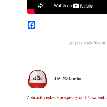
F
a
c
jazz rock fusion
e
b
o
o
k
Jiří Kalemba
Zobrazit veškeré příspěvky od Jiří Kalemb