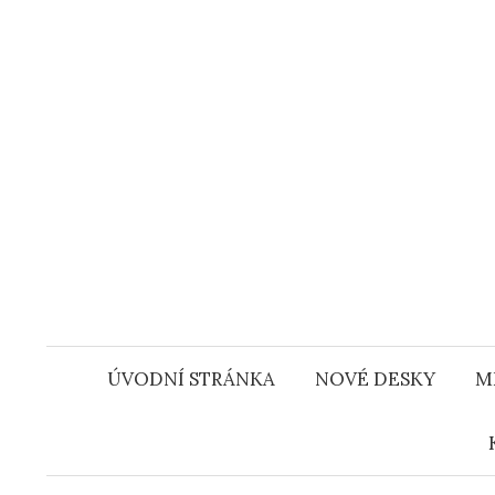
Přejít
k
obsahu
webu
ÚVODNÍ STRÁNKA
NOVÉ DESKY
M