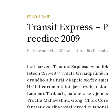
PRÁVĚ HRAJE
Transit Express – P
reedice 2009
Publikováno
14.4.2019
od autora:
Jiří Kalemb
Pod názvem
Transit Express
by málok
letech 1975-1977 vydala tři nadprůměrn
druhého alba hrál v kapele skvělý ame
Hráli instrumentální jazz, rock, fusi
Laurent Thibault
, natáčelo se v jeho
Trochu Mahavishnu, Gong, Chick Corea
fantastická alba vydal v reedici japons