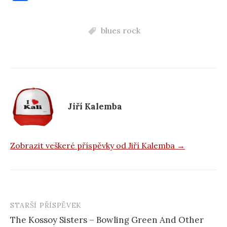
a
c
blues rock
e
b
o
o
k
Jiří Kalemba
Zobrazit veškeré příspěvky od Jiří Kalemba →
STARŠÍ PŘÍSPĚVEK
Navigace
The Kossoy Sisters – Bowling Green And Other
příspěvku