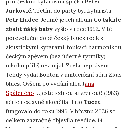
pro českou kytarovou špičku
Peter
Jurkovič
. Třetím do party byl kytarista
Petr Hudec
. Jediné jejich album
Co takhle
zbalit ňáký baby
vyšlo v roce 1992. V té
porevoluční době český blues rock s
akustickými kytarami, foukací harmonikou,
českým zpěvem (bez úderné rytmiky)
nikoho příliš nezaujal. Zcela neprávem.
Tehdy vydal Bonton v ambiciózní sérii Zkus
blues. Ovšem po vydání alba J
ana
Spáleného
…ještě jednou si vrznout! (1983)
série neslavně skončila. Trio
Tucet
fungovalo do roku 1996. V březnu 2026 se
celkem zázračně objevila reedice. 14