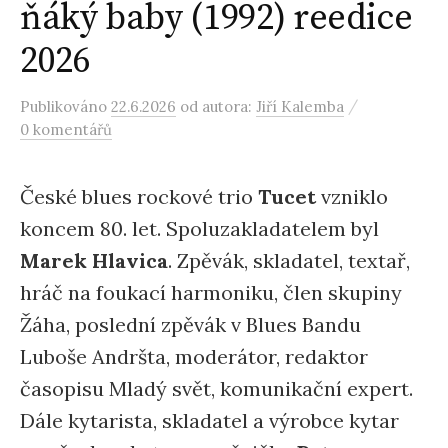
ňáký baby (1992) reedice
2026
/
Publikováno
22.6.2026
od autora:
Jiří Kalemba
0 komentářů
České blues rockové trio
Tucet
vzniklo
koncem 80. let. Spoluzakladatelem byl
Marek Hlavica
. Zpěvák, skladatel, textař,
hráč na foukací harmoniku, člen skupiny
Žáha, poslední zpěvák v Blues Bandu
Luboše Andršta, moderátor, redaktor
časopisu Mladý svět, komunikační expert.
Dále kytarista, skladatel a výrobce kytar