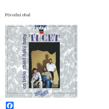
Původní obal
F