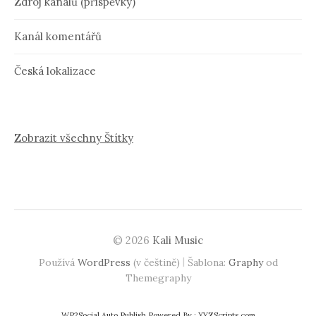
Zdroj kanálů (příspěvky)
Kanál komentářů
Česká lokalizace
Zobrazit všechny Štítky
© 2026
Kali Music
|
Používá
WordPress
(v češtině)
Šablona:
Graphy
od
Themegraphy
WP2Social Auto Publish
Powered By :
XYZScripts.com