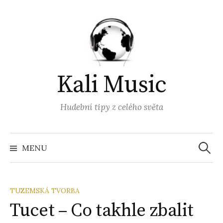
Přejít
k
obsahu
webu
Kali Music
Hudební tipy z celého světa
Vyhled
MENU
TUZEMSKÁ TVORBA
Tucet – Co takhle zbalit