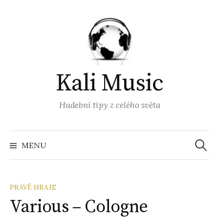
Přejít
k
obsahu
webu
Kali Music
Hudební tipy z celého světa
Vyhled
MENU
PRÁVĚ HRAJE
Various – Cologne