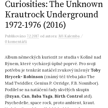
Curiosities: The Unknown
Krautrock Underground
1972-1976 (2016)
/
Publikováno
7.2.2017
od autora:
Jiří Kalemba
0 komentářů
Album německých kuriozit ze studia v Kolíně nad
Rýnem, které vycházejí úplně poprvé. Pro svoji
potřebu je tenkrát natáčel zvukový inženýr
Toby
Hrycek- Robinson
(známý též třeba jako The
Mad Twiddler, Genius P. Orridge, F.B. Nosnibor).
Podílel se na natáčení řady skvělých skupin
(
Dzyan
,
Can
,
Baba Yaga
,
Birth Control
atd).
Psychedelie, space rock, proto ambient, kraut.