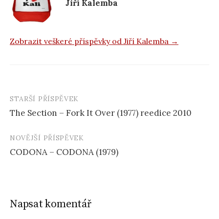
k
Jiří Kalemba
Zobrazit veškeré příspěvky od Jiří Kalemba →
STARŠÍ PŘÍSPĚVEK
Navigace
The Section – Fork It Over (1977) reedice 2010
příspěvku
NOVĚJŠÍ PŘÍSPĚVEK
CODONA – CODONA (1979)
Napsat komentář