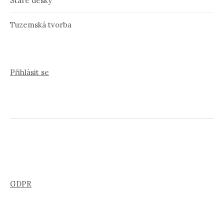
Staré desky
Tuzemská tvorba
Přihlásit se
GDPR