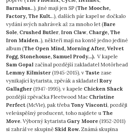
poprvé (
The Phoenix,
Cycle
,
Hellmet
,
Barnabus.
..), jiné mají jen SP (
The Mooche,
Factory, The Kult.
..), dalších pár kapel se dočkalo
vydání svých nahrávek až za mnoho let (
Bare
Sole
,
Crushed Butler
,
Iron Claw
,
Charge,
The
Iron
Maiden
..), někteří mají na kontě jedno jediné
album (
The Open Mind,
Morning
After, Velvet
Fogg, Stonehouse, Samuel Prody…).
V kapele
Sam Gopal
začínal pozdější zakladatel Motörhead
Lemmy Kilmister
(1945-2015), v
Taste
zase
vynikající kytarista, zpěvák a skladatel
Rory
Gallagher
(1947-1995), v kapele
Chicken Shack
pozdější zpěvačka Fleetwood Mac
Christine
Perfect
(McVie), pak třeba
Tony Visconti
, později
veleúspěšný producent, toho najdete u
The
Move
. Výborný kytarista
Gary Moore
(1952-2011)
si zahrál ve skupině
Skid Row.
Známá skupina