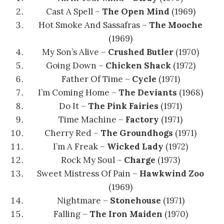
Cast A Spell
–
The Open Mind
(1969)
Hot Smoke And Sassafras
–
The Mooche
(1969)
My Son’s Alive
–
Crushed Butler
(1970)
Going Down
–
Chicken Shack
(1972)
Father Of Time
–
Cycle
(1971)
I’m Coming Home
–
The Deviants
(1968)
Do It
–
The Pink Fairies
(1971)
Time Machine
–
Factory
(1971)
Cherry Red
–
The Groundhogs
(1971)
I’m A Freak
–
Wicked Lady
(1972)
Rock My Soul
–
Charge
(1973)
Sweet Mistress Of Pain
–
Hawkwind Zoo
(1969)
Nightmare
–
Stonehouse
(1971)
Falling –
The Iron Maiden
(1970)