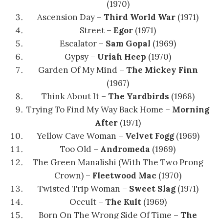
(1970)
Ascension Day –
Third World War
(1971)
Street –
Egor
(1971)
Escalator –
Sam Gopal
(1969)
Gypsy –
Uriah Heep
(1970)
Garden Of My Mind –
The Mickey Finn
(1967)
Think About It –
The Yardbirds
(1968)
Trying To Find My Way Back Home –
Morning
After
(1971)
Yellow Cave Woman –
Velvet Fogg
(1969)
Too Old –
Andromeda
(1969)
The Green Manalishi (With The Two Prong
Crown) –
Fleetwood Mac
(1970)
Twisted Trip Woman –
Sweet Slag
(1971)
Occult –
The Kult
(1969)
Born On The Wrong Side Of Time –
The