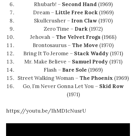
Rhubarb! –
Second Hand
(1969)
Dream –
Little Free Rock
(1969)
Skullcrusher –
Iron Claw
(1970)
Zero Time –
Dark
(1972)
Jehovah –
The Velvet Frogs
(1968)
Brontosaurus –
The Move
(1970)
Bring It To Jerome –
Stack Waddy
(1971)
Mr. Make Believe –
Samuel Prody
(1971)
Flash –
Bare Sole
(1969)
Street Walking Woman –
The Phoenix
(1969)
Go, I’m Never Gonna Let You –
Skid Row
(1971)
https://youtu.be/IhMD1cNusrU