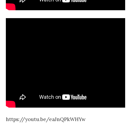
https://youtu.be/eaJnQPkWHYw