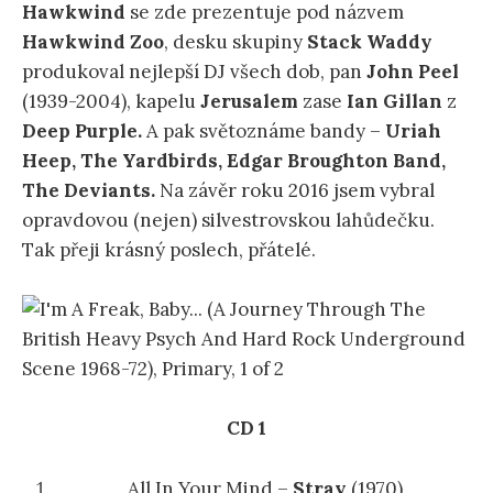
Hawkwind
se zde prezentuje pod názvem
Hawkwind Zoo
, desku skupiny
Stack Waddy
produkoval nejlepší DJ všech dob, pan
John Peel
(1939-2004), kapelu
Jerusalem
zase
Ian Gillan
z
Deep Purple.
A pak světoznáme bandy –
Uriah
Heep, The Yardbirds, Edgar Broughton Band,
The Deviants.
Na závěr roku 2016 jsem vybral
opravdovou (nejen) silvestrovskou lahůdečku.
Tak přeji krásný poslech, přátelé.
CD 1
All In Your Mind
–
Stray
(1970)