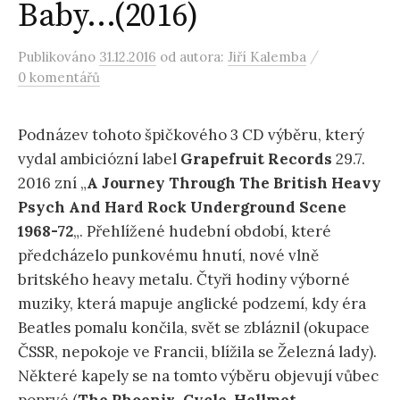
Baby…(2016)
/
Publikováno
31.12.2016
od autora:
Jiří Kalemba
0 komentářů
Podnázev tohoto špičkového 3 CD výběru, který
vydal ambiciózní label
Grapefruit
Records
29.7.
2016 zní „
A Journey Through The British Heavy
Psych And Hard Rock Underground Scene
1968-72
„. Přehlížené hudební období, které
předcházelo punkovému hnutí, nové vlně
britského heavy metalu. Čtyři hodiny výborné
muziky, která mapuje anglické podzemí, kdy éra
Beatles pomalu končila, svět se zbláznil (okupace
ČSSR, nepokoje ve Francii, blížila se Železná lady).
Některé kapely se na tomto výběru objevují vůbec