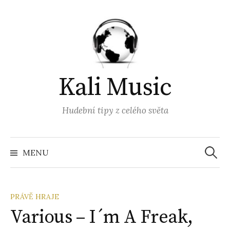
Přejít
k
obsahu
webu
Kali Music
Hudební tipy z celého světa
Vyhled
MENU
PRÁVĚ HRAJE
Various – I´m A Freak,