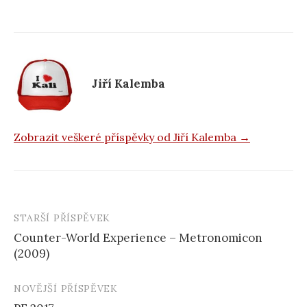
b
o
o
k
Jiří Kalemba
Zobrazit veškeré příspěvky od Jiří Kalemba →
STARŠÍ PŘÍSPĚVEK
Navigace
Counter-World Experience – Metronomicon
příspěvku
(2009)
NOVĚJŠÍ PŘÍSPĚVEK