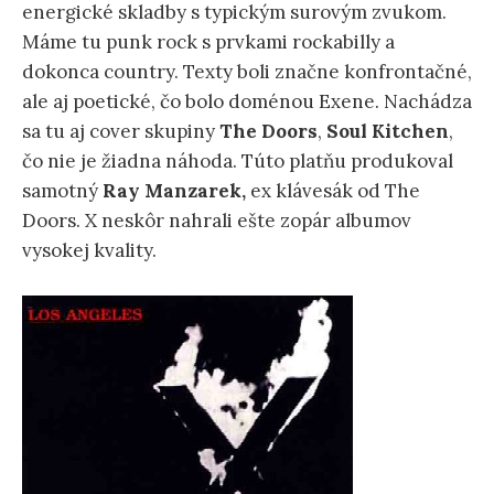
energické skladby s typickým surovým zvukom.
Máme tu punk rock s prvkami rockabilly a
dokonca country. Texty boli značne konfrontačné,
ale aj poetické, čo bolo doménou Exene. Nachádza
sa tu aj cover skupiny
The Doors
,
Soul
Kitchen
,
čo nie je žiadna náhoda. Túto platňu produkoval
samotný
Ray Manzarek,
ex klávesák od The
Doors. X neskôr nahrali ešte zopár albumov
vysokej kvality.