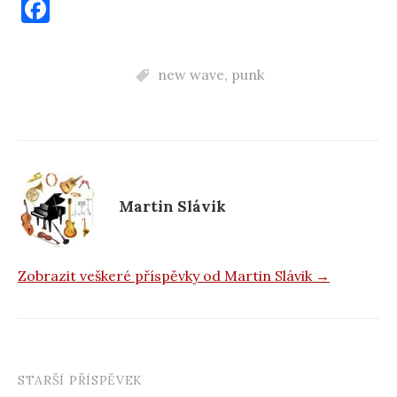
F
a
c
new wave
,
punk
e
b
o
o
k
Martin Slávik
Zobrazit veškeré příspěvky od Martin Slávik →
STARŠÍ PŘÍSPĚVEK
Navigace