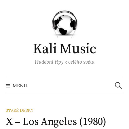
Přejít
k
obsahu
webu
Kali Music
Hudební tipy z celého světa
Vyhled
MENU
STARÉ DESKY
X – Los Angeles (1980)