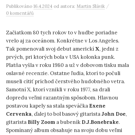
/
Publikováno
16.4.2024
od autora:
Martin Slávik
0 komentářů
Začiatkom 80 tych rokov to v hudbe poriadne
vrelo aj za oceánom. Konkrétne v Los Angeles.
Tak pomenovali svoj debut americkí
X
, jedni z
prvých, pri ktorých bola v USA kolonka punk.
Platňa vyšla v roku 1980 a už v dobovom tisku mala
oslavné recenzie. Ostatne ľudia, ktorí to počuli
museli cítiť príchod čerstvého hudobného vetra.
Samotní X, ktorí vznikli v roku 1977, sa drali
dopredu veľmi razantným spôsobom. Hlavnou
postavou kapely sa stala speváčka
Exene
Cervenka
, ďalej to bol basový gitarista
John Doe
,
gitarista
Billy Zoom
a bubeník
D.J.Bonebrake
.
Spomínaný album obsahuje na svoju dobu veľmi