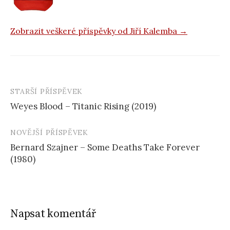
Zobrazit veškeré příspěvky od Jiří Kalemba →
STARŠÍ PŘÍSPĚVEK
Navigace
Weyes Blood – Titanic Rising (2019)
příspěvku
NOVĚJŠÍ PŘÍSPĚVEK
Bernard Szajner – Some Deaths Take Forever
(1980)
Napsat komentář