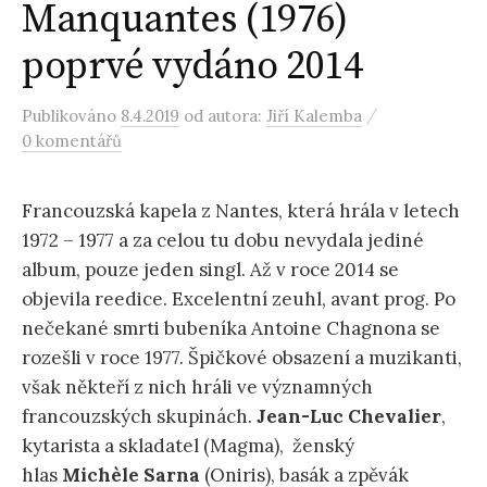
Manquantes (1976)
poprvé vydáno 2014
/
Publikováno
8.4.2019
od autora:
Jiří Kalemba
0 komentářů
Francouzská kapela z Nantes, která hrála v letech
1972 – 1977 a za celou tu dobu nevydala jediné
album, pouze jeden singl. Až v roce 2014 se
objevila reedice. Excelentní zeuhl, avant prog. Po
nečekané smrti bubeníka Antoine Chagnona se
rozešli v roce 1977. Špičkové obsazení a muzikanti,
však někteří z nich hráli ve významných
francouzských skupinách.
Jean-Luc Chevalier
,
kytarista a skladatel (Magma), ženský
hlas
Michèle Sarna
(Oniris), basák a zpěvák