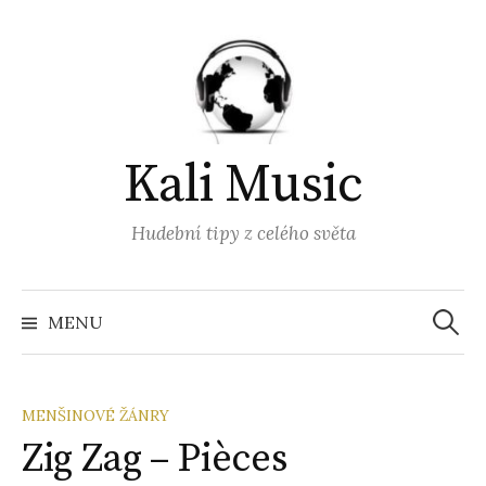
Přejít
k
obsahu
webu
Kali Music
Hudební tipy z celého světa
Vyhled
MENU
MENŠINOVÉ ŽÁNRY
Zig Zag – Pièces