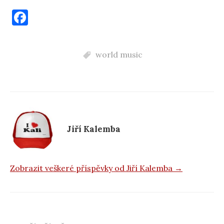
F
a
c
world music
e
b
o
o
k
Jiří Kalemba
Zobrazit veškeré příspěvky od Jiří Kalemba →