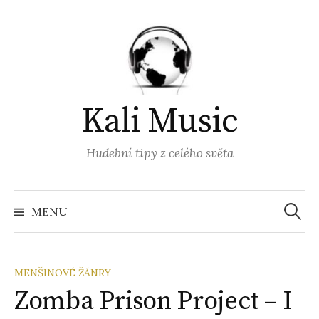
Přejít
k
obsahu
webu
Kali Music
Hudební tipy z celého světa
Vyhled
MENU
MENŠINOVÉ ŽÁNRY
Zomba Prison Project – I