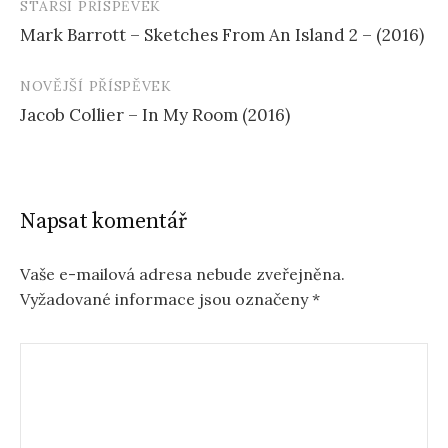
STARŠÍ PŘÍSPĚVEK
Navigace
Mark Barrott – Sketches From An Island 2 – (2016)
příspěvku
NOVĚJŠÍ PŘÍSPĚVEK
Jacob Collier – In My Room (2016)
Napsat komentář
Vaše e-mailová adresa nebude zveřejněna.
Vyžadované informace jsou označeny
*