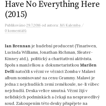
Have No Everything Here
(2015)
/
Publikováno
29.7.2016
od autora:
Jiří Kalemba
0 komentářů
Ian Brennan
je hudební producent (Tinariwen,
Lucinda Williams, Jonathan Richman, Sleater-
Kinney atd.), politický a charitativní aktivista.
Spolu s manželkou a dokumetaristkou
Marilen
Delli
natočili s vězni ve věznici Zomba v Malawi
album nominované na cenu Grammy. Malawi je
jedna z nejchudších zemí zeměkoule, ne-li vůbec
nejchudší. Deska velice smutná. Vězni žijí v
nelidských podmínkách a čekají na nespravedlivý
soud. Zakoupením této desky přispějete na