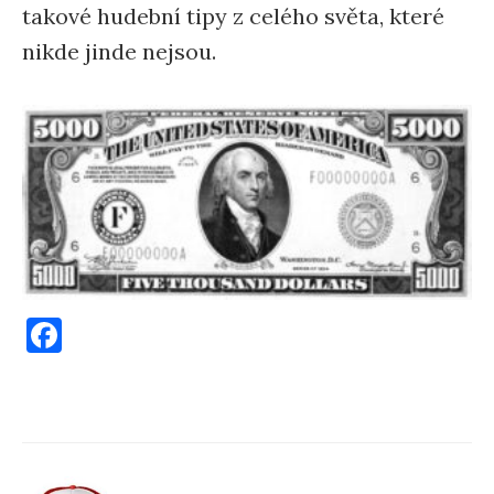
takové hudební tipy z celého světa, které
nikde jinde nejsou.
F
a
c
e
b