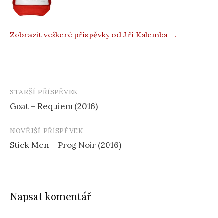
o
k
Zobrazit veškeré příspěvky od Jiří Kalemba →
STARŠÍ PŘÍSPĚVEK
Navigace
Goat – Requiem (2016)
příspěvku
NOVĚJŠÍ PŘÍSPĚVEK
Stick Men – Prog Noir (2016)
Napsat komentář