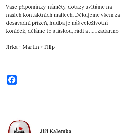
Vaše připomínky, náměty, dotazy uvítáme na
našich kontaktních mailech. Děkujeme všem za
dosavadní přízeň, hudba je náš celoživotní
koníček, děláme to s láskou, rádi a ……zadarmo.
Jirka + Martin + Filip
F
a
c
e
b
o
Jiří Kalemba