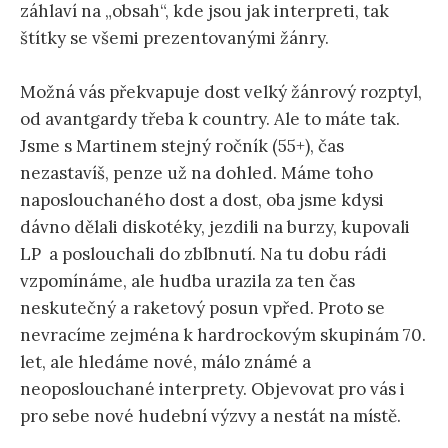
záhlaví na „obsah“, kde jsou jak interpreti, tak
štítky se všemi prezentovanými žánry.
Možná vás překvapuje dost velký žánrový rozptyl,
od avantgardy třeba k country. Ale to máte tak.
Jsme s Martinem stejný ročník (55+), čas
nezastavíš, penze už na dohled. Máme toho
naposlouchaného dost a dost, oba jsme kdysi
dávno dělali diskotéky, jezdili na burzy, kupovali
LP a poslouchali do zblbnutí. Na tu dobu rádi
vzpomínáme, ale hudba urazila za ten čas
neskutečný a raketový posun vpřed. Proto se
nevracíme zejména k hardrockovým skupinám 70.
let, ale hledáme nové, málo známé a
neoposlouchané interprety. Objevovat pro vás i
pro sebe nové hudební výzvy a nestát na místě.