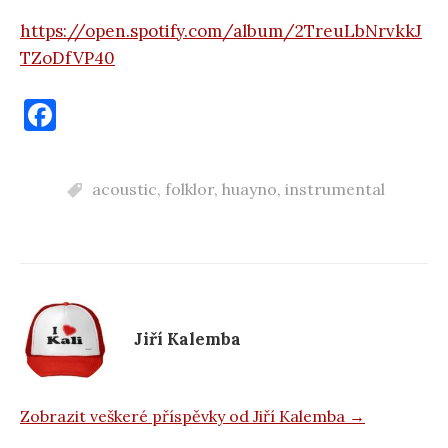
https://open.spotify.com/album/2TreuLbNrvkkJ
TZoDfVP40
F
a
c
acoustic
,
folklor
,
huayno
,
instrumental
e
b
o
o
k
Jiří Kalemba
Zobrazit veškeré příspěvky od Jiří Kalemba →