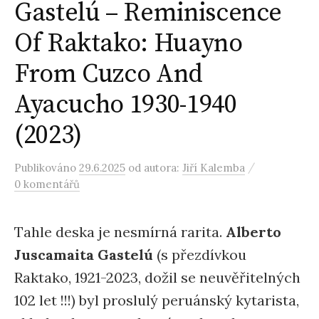
Gastelú – Reminiscence
Of Raktako: Huayno
From Cuzco And
Ayacucho 1930-1940
(2023)
/
Publikováno
29.6.2025
od autora:
Jiří Kalemba
0 komentářů
Tahle deska je nesmírná rarita.
Alberto
Juscamaita Gastelú
(s přezdívkou
Raktako, 1921-2023, dožil se neuvěřitelných
102 let !!!) byl proslulý peruánský kytarista,