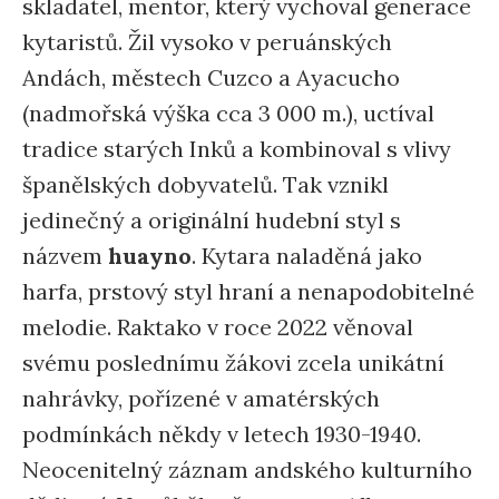
skladatel, mentor, který vychoval generace
kytaristů. Žil vysoko v peruánských
Andách, městech Cuzco a Ayacucho
(nadmořská výška cca 3 000 m.), uctíval
tradice starých Inků a kombinoval s vlivy
španělských dobyvatelů. Tak vznikl
jedinečný a originální hudební styl s
názvem
huayno
. Kytara naladěná jako
harfa, prstový styl hraní a nenapodobitelné
melodie. Raktako v roce 2022 věnoval
svému poslednímu žákovi zcela unikátní
nahrávky, pořízené v amatérských
podmínkách někdy v letech 1930-1940.
Neocenitelný záznam andského kulturního