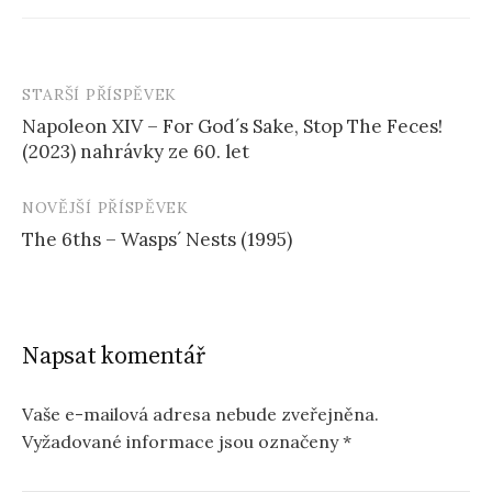
STARŠÍ PŘÍSPĚVEK
Navigace
Napoleon XIV – For God´s Sake, Stop The Feces!
příspěvku
(2023) nahrávky ze 60. let
NOVĚJŠÍ PŘÍSPĚVEK
The 6ths – Wasps´ Nests (1995)
Napsat komentář
Vaše e-mailová adresa nebude zveřejněna.
Vyžadované informace jsou označeny
*