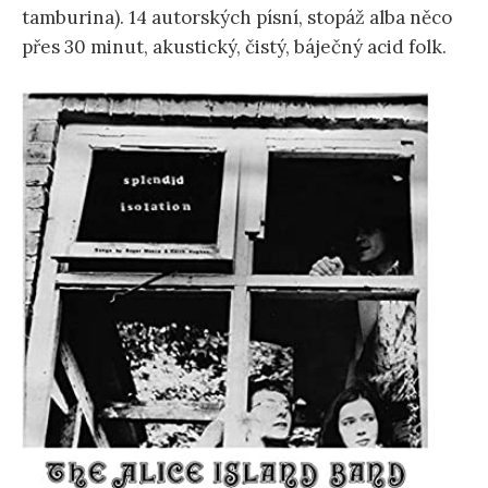
tamburina). 14 autorských písní, stopáž alba něco
přes 30 minut, akustický, čistý, báječný acid folk.