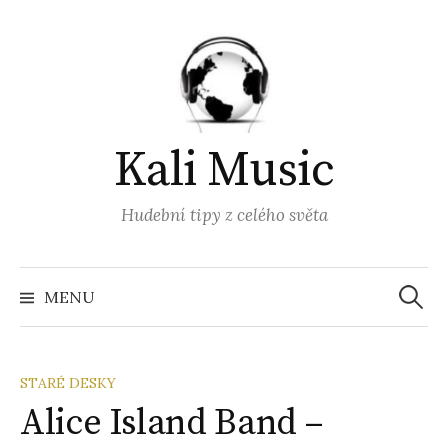
Přejít
k
obsahu
webu
Kali Music
Hudební tipy z celého světa
Vyhled
MENU
STARÉ DESKY
Alice Island Band –