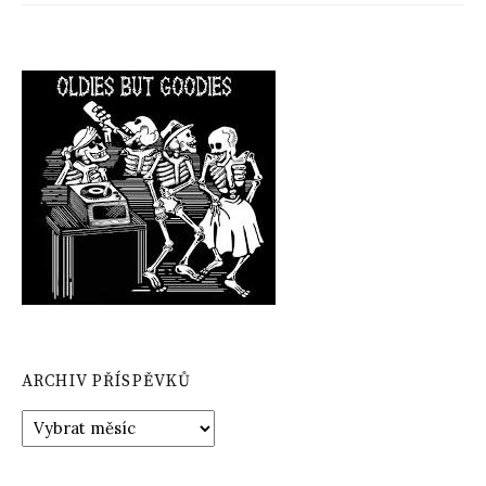
ARCHIV PŘÍSPĚVKŮ
Archiv
příspěvků