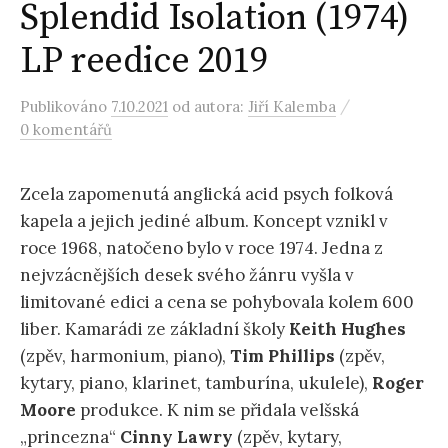
Splendid Isolation (1974)
LP reedice 2019
/
Publikováno
7.10.2021
od autora:
Jiří Kalemba
0 komentářů
Zcela zapomenutá anglická acid psych folková
kapela a jejich jediné album. Koncept vznikl v
roce 1968, natočeno bylo v roce 1974. Jedna z
nejvzácnějších desek svého žánru vyšla v
limitované edici a cena se pohybovala kolem 600
liber. Kamarádi ze základní školy
Keith Hughes
(zpěv, harmonium, piano),
Tim Phillips
(zpěv,
kytary, piano, klarinet, tamburína, ukulele),
Roger
Moore
produkce. K nim se přidala velšská
„princezna“
Cinny Lawry
(zpěv, kytary,