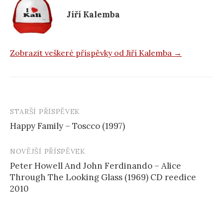
k
Jiří Kalemba
Zobrazit veškeré příspěvky od Jiří Kalemba →
STARŠÍ PŘÍSPĚVEK
Navigace
Happy Family – Toscco (1997)
příspěvku
NOVĚJŠÍ PŘÍSPĚVEK
Peter Howell And John Ferdinando – Alice
Through The Looking Glass (1969) CD reedice
2010