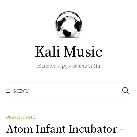
Přejít
k
obsahu
webu
Kali Music
Hudební tipy z celého světa
Vyhled
MENU
PRÁVĚ HRAJE
Atom Infant Incubator –