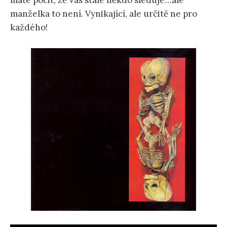
máte pocit, že vás stále někdo sleduje…ale
manželka to není. Vynikající, ale určitě ne pro
každého!