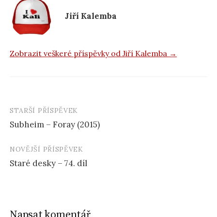
o
k
Jiří Kalemba
Zobrazit veškeré příspěvky od Jiří Kalemba →
STARŠÍ PŘÍSPĚVEK
Navigace
Subheim – Foray (2015)
příspěvku
NOVĚJŠÍ PŘÍSPĚVEK
Staré desky – 74. díl
Napsat komentář