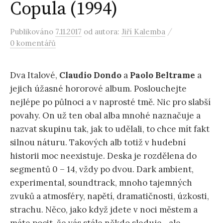
Copula (1994)
/
Publikováno
7.11.2017
od autora:
Jiří Kalemba
0 komentářů
Dva Italové,
Claudio Dondo
a
Paolo Beltrame
a
jejich úžasné hororové album. Poslouchejte
nejlépe po půlnoci a v naprosté tmě. Nic pro slabší
povahy. On už ten obal alba mnohé naznačuje a
nazvat skupinu tak, jak to udělali, to chce mít fakt
silnou náturu. Takových alb totiž v hudební
historii moc neexistuje. Deska je rozdělena do
segmentů 0 – 14, vždy po dvou. Dark ambient,
experimental, soundtrack, mnoho tajemných
zvuků a atmosféry, napětí, dramatičnosti, úzkosti,
strachu. Něco, jako když jdete v noci městem a