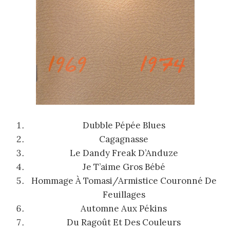
Dubble Pépée Blues
Cagagnasse
Le Dandy Freak D’Anduze
Je T’aime Gros Bébé
Hommage À Tomasi/Armistice Couronné De
Feuillages
Automne Aux Pékins
Du Ragoût Et Des Couleurs