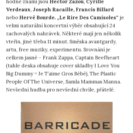
hodně známí jsou
Hector Zazou
,
Cyrille
Verdeaux
,
Joseph Racaille, Francis Billard
nebo
Hervé Bourde. „
Le Rire Des Camisoles“
je
velmi naturální koncertní výběr obsahující 24
zachovalých nahrávek. Některé mají jen několik
vteřin, jiné třeba 11 minut. Směska avantgardy,
artu, free muziky, experimentu. Srovnání je
celkem jasné – Frank Zappa, Captain Beefheart
(tahle deska obsahuje cover skladby I Love You
Big Dummy =
Je T’aime Gros Bébé
), The Plastic
People Of The Universe, Samla Mammas Manna.
Nevšední hudba pro nevšední chvíle, přátelé.