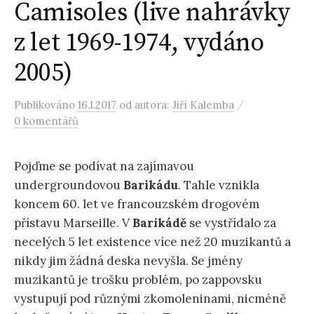
Camisoles (live nahrávky
z let 1969-1974, vydáno
2005)
/
Publikováno
16.1.2017
od autora:
Jiří Kalemba
0 komentářů
Pojďme se podívat na zajímavou
undergroundovou
Barikádu
. Tahle vznikla
koncem 60. let ve francouzském drogovém
přístavu Marseille. V
Barikádě
se vystřídalo za
necelých 5 let existence více než 20 muzikantů a
nikdy jim žádná deska nevyšla. Se jmény
muzikantů je trošku problém, po zappovsku
vystupují pod různými zkomoleninami, nicméně