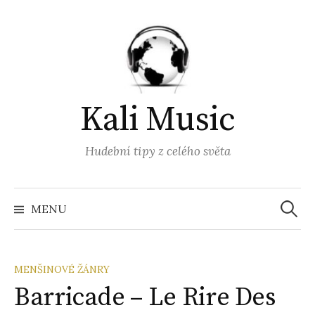
Přejít
k
obsahu
webu
Kali Music
Hudební tipy z celého světa
Vyhled
MENU
MENŠINOVÉ ŽÁNRY
Barricade – Le Rire Des