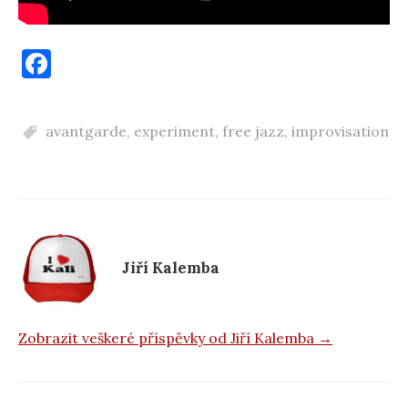
F
a
c
avantgarde
,
experiment
,
free jazz
,
improvisation
e
b
o
o
k
Jiří Kalemba
Zobrazit veškeré příspěvky od Jiří Kalemba →