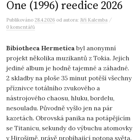
One (1996) reedice 2026
/
Publikováno
28.4.2026
od autora:
Jiří Kalemba
0 komentářů
Bibiotheca Hermetica
byl anonymní
projekt několika muzikantů z Tokia. Jejich
jediné album je hodně tajemné a záhadné.
2 skladby na ploše 35 minut potěší všechny
příznivce totálního zvukového a
nástrojového chaosu, hluku, bordelu,
nesouladu. Původně vyšlo jen na pár
kazetách. Obrovská panika na potápějícím
se Titanicu, sekundy do výbuchu atomovky
v Hirošimě, právě probíhající potopa světa.