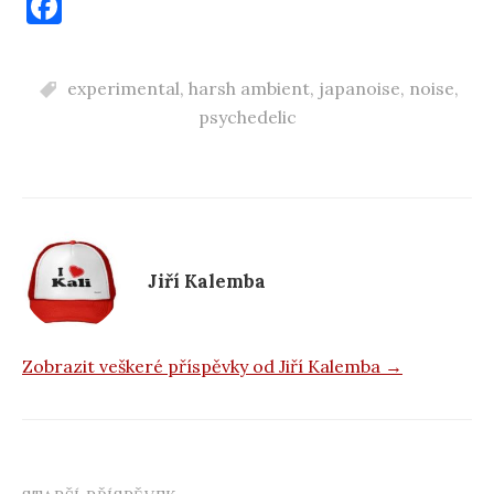
F
a
c
experimental
,
harsh ambient
,
japanoise
,
noise
,
e
psychedelic
b
o
o
k
Jiří Kalemba
Zobrazit veškeré příspěvky od Jiří Kalemba →