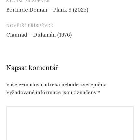
STARŠÍ PŘÍSPĚVEK
Navigace
Berlinde Deman – Plank 9 (2025)
příspěvku
NOVĚJŠÍ PŘÍSPĚVEK
Clannad – Dúlamán (1976)
Napsat komentář
Vaše e-mailová adresa nebude zveřejněna.
Vyžadované informace jsou označeny
*