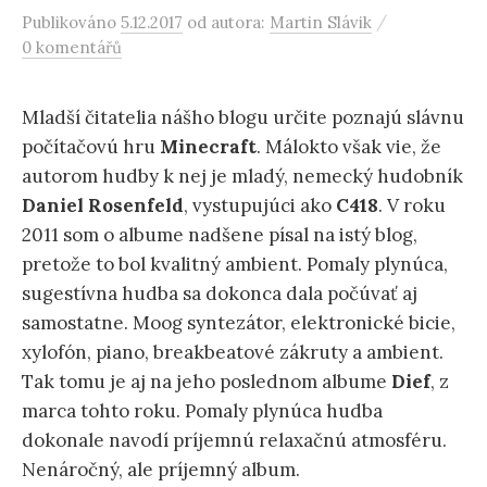
/
Publikováno
5.12.2017
od autora:
Martin Slávik
0 komentářů
Mladší čitatelia nášho blogu určite poznajú slávnu
počítačovú hru
Minecraft
. Málokto však vie, že
autorom hudby k nej je mladý, nemecký hudobník
Daniel
Rosenfeld
, vystupujúci ako
C418
. V roku
2011 som o albume nadšene písal na istý blog,
pretože to bol kvalitný ambient. Pomaly plynúca,
sugestívna hudba sa dokonca dala počúvať aj
samostatne. Moog syntezátor, elektronické bicie,
xylofón, piano, breakbeatové zákruty a ambient.
Tak tomu je aj na jeho poslednom albume
Dief
, z
marca tohto roku. Pomaly plynúca hudba
dokonale navodí príjemnú relaxačnú atmosféru.
Nenáročný, ale príjemný album.