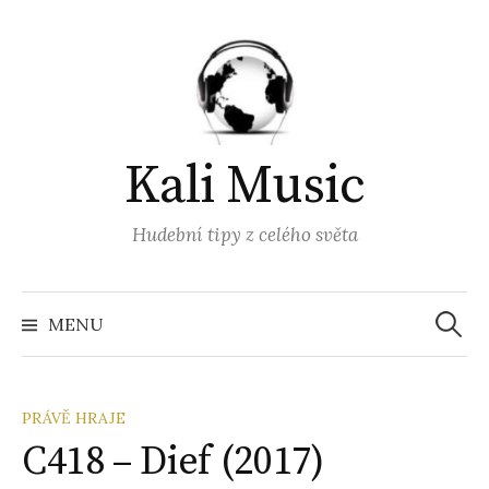
Přejít
k
obsahu
webu
Kali Music
Hudební tipy z celého světa
Vyhled
MENU
PRÁVĚ HRAJE
C418 – Dief (2017)