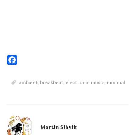
F
a
c
ambient
,
breakbeat
,
electronic music
,
minimal
e
b
o
o
k
Martin Slávik