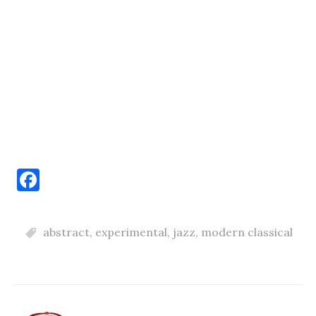
F
a
c
abstract
,
experimental
,
jazz
,
modern classical
e
b
o
o