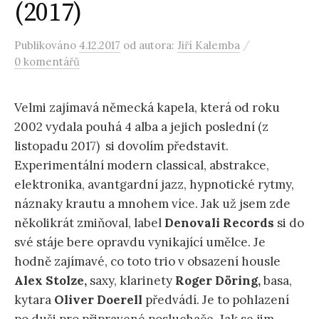
(2017)
/
Publikováno
4.12.2017
od autora:
Jiří Kalemba
0 komentářů
Velmi zajímavá německá kapela, která od roku
2002 vydala pouhá 4 alba a jejich poslední (z
listopadu 2017) si dovolím představit.
Experimentální modern classical, abstrakce,
elektronika, avantgardní jazz, hypnotické rytmy,
náznaky krautu a mnohem více. Jak už jsem zde
několikrát zmiňoval, label
Denovali Records
si do
své stáje bere opravdu vynikající umělce. Je
hodně zajímavé, co toto trio v obsazení housle
Alex Stolze,
saxy, klarinety
Roger Döring,
basa,
kytara
Oliver Doerell
předvádí. Je to pohlazení