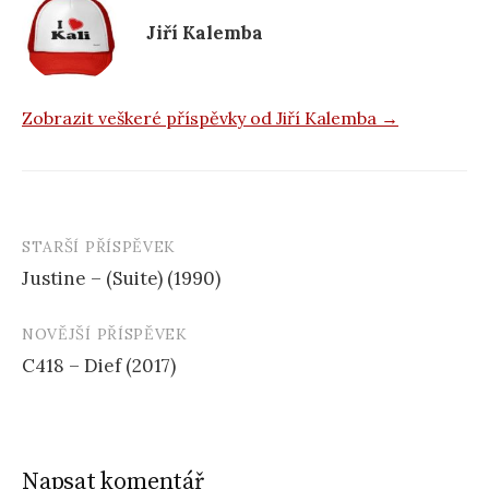
k
Jiří Kalemba
Zobrazit veškeré příspěvky od Jiří Kalemba →
STARŠÍ PŘÍSPĚVEK
Navigace
Justine – (Suite) (1990)
příspěvku
NOVĚJŠÍ PŘÍSPĚVEK
C418 – Dief (2017)
Napsat komentář