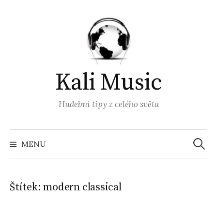
Přejít
k
obsahu
webu
Kali Music
Hudební tipy z celého světa
Vyhled
MENU
Štítek:
modern classical