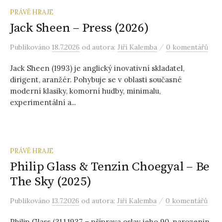
PRÁVĚ HRAJE
Jack Sheen – Press (2026)
/
Publikováno
18.7.2026
od autora:
Jiří Kalemba
0 komentářů
Jack Sheen (1993) je anglický inovativní skladatel,
dirigent, aranžér. Pohybuje se v oblasti současné
moderní klasiky, komorní hudby, minimalu,
experimentální a...
PRÁVĚ HRAJE
Philip Glass & Tenzin Choegyal – Be
The Sky (2025)
/
Publikováno
13.7.2026
od autora:
Jiří Kalemba
0 komentářů
Philip Glass (31.1.1937 – příprava oslav jeho 90. narozenin