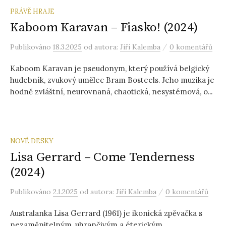
PRÁVĚ HRAJE
Kaboom Karavan – Fiasko! (2024)
/
Publikováno
18.3.2025
od autora:
Jiří Kalemba
0 komentářů
Kaboom Karavan je pseudonym, který používá belgický
hudebník, zvukový umělec Bram Bosteels. Jeho muzika je
hodně zvláštní, neurovnaná, chaotická, nesystémová, o...
NOVÉ DESKY
Lisa Gerrard – Come Tenderness
(2024)
/
Publikováno
2.1.2025
od autora:
Jiří Kalemba
0 komentářů
Australanka Lisa Gerrard (1961) je ikonická zpěvačka s
nezaměnitelným, uhrančivým a éterickým