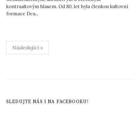
kontraaltovým hlasem. Od 80. let byla členkou kultovní
formace Dea...
Stránkování
Následující »
příspěvků
SLEDUJTE NÁS I NA FACEBOOKU!