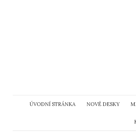
Přejít
k
obsahu
webu
ÚVODNÍ STRÁNKA
NOVÉ DESKY
M