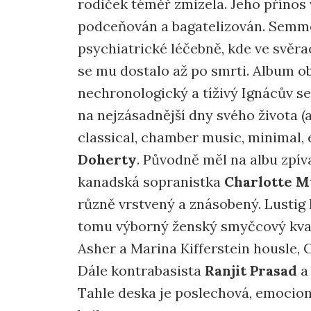
rodiček téměř zmizela. Jeho přínos 
podceňován a bagatelizován. Semmel
psychiatrické léčebně, kde ve svěra
se mu dostalo až po smrti. Album o
nechronologický a tíživý Ignácův s
na nejzásadnější dny svého života (
classical, chamber music, minimal,
Doherty
. Původně měl na albu zpív
kanadská sopranistka
Charlotte 
různě vrstvený a znásobený. Lustig h
tomu výborný ženský smyčcový kva
Asher a Marina Kifferstein housle, C
Dále kontrabasista
Ranjit Prasad
a 
Tahle deska je poslechová, emocio