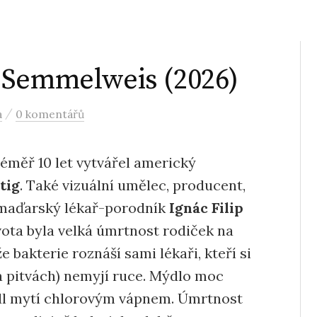
 Semmelweis (2026)
/
a
0 komentářů
 téměř 10 let vytvářel americký
tig
. Také vizuální umělec, producent,
l maďarský lékař-porodník
Ignác Filip
ivota byla velká úmrtnost rodiček na
e bakterie roznáší sami lékaři, kteří si
 pitvách) nemyjí ruce. Mýdlo moc
l mytí chlorovým vápnem. Úmrtnost