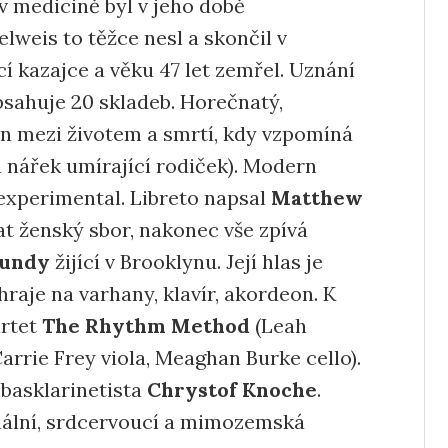
v medicině byl v jeho době
weis to těžce nesl a skončil v
cí kazajce a věku 47 let zemřel. Uznání
bsahuje 20 skladeb. Horečnatý,
en mezi životem a smrtí, kdy vzpomíná
a nářek umírající rodiček). Modern
 experimental. Libreto napsal
Matthew
at ženský sbor, nakonec vše zpívá
Mundy
žijící v Brooklynu. Její hlas je
raje na varhany, klavír, akordeon. K
rtet
The Rhythm Method
(Leah
arrie Frey viola, Meaghan Burke cello).
basklarinetista
Chrystof Knoche
.
nální, srdcervoucí a mimozemská