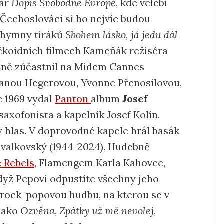
vár
Dopis Svobodné Evropě
, kde velebí
 Čechoslováci si ho nejvíc budou
í hymny tiráků
Sbohem lásko, já jedu dál
ačkoidních filmech Kameňák režiséra
ěšně zúčastnil na Midem Cannes
Hanou Hegerovou, Yvonne Přenosilovou,
e 1969 vydal
Panton
album
Josef
 saxofonista a kapelník Josef Kolín.
ý hlas. V doprovodné kapele hrál basák
hvalkovský (1944-2024). Hudebně
 Rebels
, Flamengem Karla Kahovce,
dyž Pepovi odpustíte všechny jeho
t-rock-popovou hudbu, na kterou se v
 jako
Ozvěna
,
Zpátky už mě nevolej
,