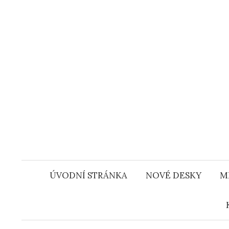
Přejít
k
obsahu
webu
ÚVODNÍ STRÁNKA
NOVÉ DESKY
M