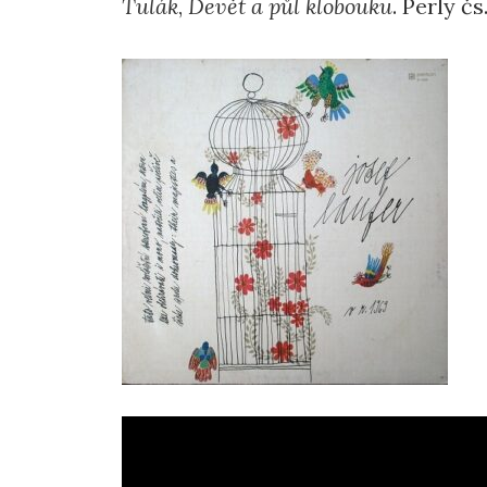
Tulák
,
Devět a půl klobouku
. Perly čs