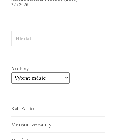
27.7.2026
Hledat
Archivy
Kali Radio
Menšinové žánry