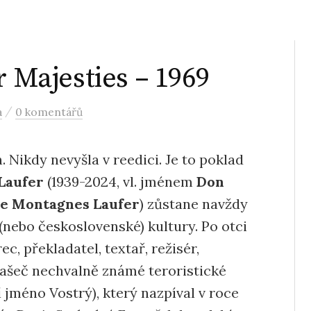
r Majesties – 1969
/
a
0 komentářů
 Nikdy nevyšla v reedici. Je to poklad
 Laufer
(1939-2024, vl. jménem
Don
de Montagnes
Laufer
) zůstane navždy
(nebo československé) kultury. Po otci
c, překladatel, textař, režisér,
našeč nechvalně známé teroristické
 jméno Vostrý), který nazpíval v roce