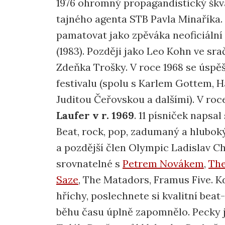
1976 ohromný propagandistický šk
tajného agenta STB Pavla Minaříka.
pamatovat jako zpěváka neoficiáln
(1983). Později jako Leo Kohn ve sr
Zdeňka Trošky. V roce 1968 se úsp
festivalu (spolu s Karlem Gottem, 
Juditou Čeřovskou a dalšími). V roc
Laufer v r. 1969
. 11 písniček napsal
Beat, rock, pop, zadumaný a hlubok
a pozdější člen Olympic Ladislav C
srovnatelné s
Petrem Novákem
,
The
Saze
, The Matadors, Framus Five. K
hříchy, poslechnete si kvalitní bea
běhu času úplně zapomnělo. Pecky