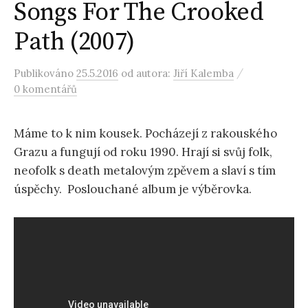
Songs For The Crooked
Path (2007)
/
Publikováno
25.5.2016
od autora:
Jiří Kalemba
0 komentářů
Máme to k nim kousek. Pocházejí z rakouského
Grazu a fungují od roku 1990. Hrají si svůj folk,
neofolk s death metalovým zpěvem a slaví s tím
úspěchy. Poslouchané album je výběrovka.