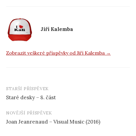
b
o
o
k
Jiří Kalemba
Zobrazit veškeré příspěvky od Jiří Kalemba →
STARŠÍ PŘÍSPĚVEK
Navigace
Staré desky – 8. část
příspěvku
NOVĚJŠÍ PŘÍSPĚVEK
Joan Jeanrenaud – Visual Music (2016)