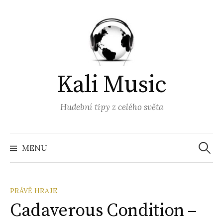
Přejít
k
obsahu
webu
Kali Music
Hudební tipy z celého světa
Vyhled
MENU
PRÁVĚ HRAJE
Cadaverous Condition –