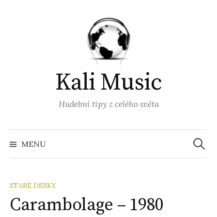
Přejít
k
obsahu
webu
Kali Music
Hudební tipy z celého světa
Vyhled
MENU
STARÉ DESKY
Carambolage – 1980