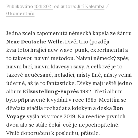
/
Publikováno
10.11.2021
od autora:
Jiří Kalemba
0 komentářů
Jedna zcela zapomenutá německá kapela ze žánru
Neue Deutsche Welle.
Dívčí trio (později
kvarteto) hrající new wave, punk, experimental a
to takovou naivní metodou. Naivní německý zpěv,
naivní bicí, naivní klávesy i saxy. A celkově je to
takové neučesané, neladící, místy líné, místy velmi
úderné, až je to fantastické. Dívky mají ještě jedno
album
Eilzustellung-Exprès
1982. Třetí album
bylo připravené k vydání v roce 1985. Mezitím se
děvčata stačila rozhádat s kdekým a deska
Bon
Voyage
vyšla až v roce 2019. Na reedice prvních
dvou alb se stále čeká, což je nepochopitelné.
Vřelé doporučení k poslechu, přátelé.