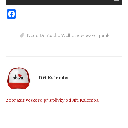
F
a
c
Neue Deutsche Welle
,
new wave
,
punk
e
b
o
o
k
Jiří Kalemba
Zobrazit veškeré příspěvky od Jiří Kalemba →