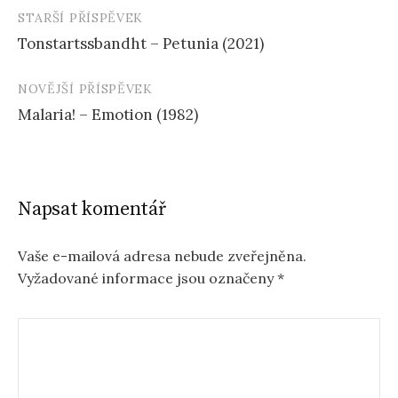
STARŠÍ PŘÍSPĚVEK
Navigace
Tonstartssbandht – Petunia (2021)
příspěvku
NOVĚJŠÍ PŘÍSPĚVEK
Malaria! – Emotion (1982)
Napsat komentář
Vaše e-mailová adresa nebude zveřejněna.
Vyžadované informace jsou označeny
*