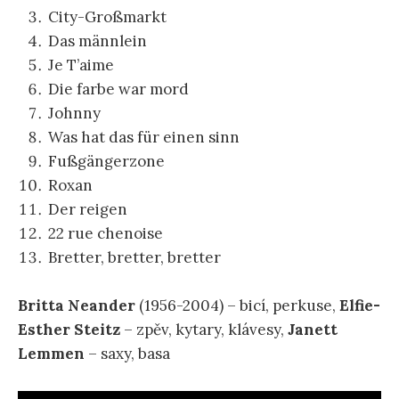
City-Großmarkt
Das männlein
Je T’aime
Die farbe war mord
Johnny
Was hat das für einen sinn
Fußgängerzone
Roxan
Der reigen
22 rue chenoise
Bretter, bretter, bretter
Britta Neander
(1956-2004) – bicí, perkuse,
Elfie-
Esther Steitz
– zpěv, kytary, klávesy,
Janett
Lemmen
– saxy, basa