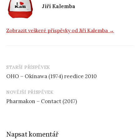
k
Jiří Kalemba
Zobrazit veškeré příspěvky od Jiří Kalemba →
STARŠÍ PŘÍSPĚVEK
Navigace
OHO – Okinawa (1974) reedice 2010
příspěvku
NOVĚJŠÍ PŘÍSPĚVEK
Pharmakon – Contact (2017)
Napsat komentář