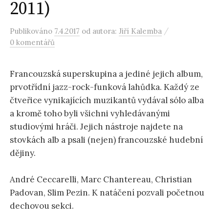
2011)
/
Publikováno
7.4.2017
od autora:
Jiří Kalemba
0 komentářů
Francouzská superskupina a jediné jejich album,
prvotřídní jazz-rock-funková lahůdka. Každý ze
čtveřice vynikajících muzikantů vydával sólo alba
a kromě toho byli všichni vyhledávanými
studiovými hráči. Jejich nástroje najdete na
stovkách alb a psali (nejen) francouzské hudební
dějiny.
André Ceccarelli, Marc Chantereau, Christian
Padovan, Slim Pezin. K natáčení pozvali početnou
dechovou sekci.