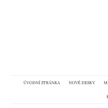
Přejít
k
obsahu
webu
ÚVODNÍ STRÁNKA
NOVÉ DESKY
M