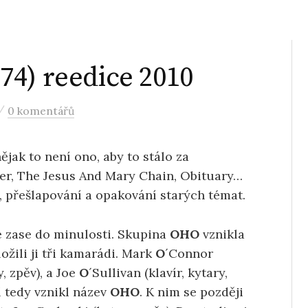
74) reedice 2010
/
0 komentářů
jak to není ono, aby to stálo za
ter, The Jesus And Mary Chain, Obituary…
, přešlapování a opakování starých témat.
 zase do minulosti. Skupina
OHO
vznikla
ožili ji tři kamarádi. Mark
O
´Connor
y, zpěv), a Joe
O
´Sullivan (klavír, kytary,
í tedy vznikl název
OHO
. K nim se později