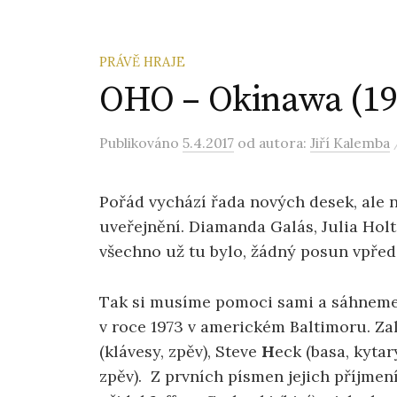
PRÁVĚ HRAJE
OHO – Okinawa (19
Publikováno
5.4.2017
od autora:
Jiří Kalemba
Pořád vychází řada nových desek, ale ně
uveřejnění. Diamanda Galás, Julia Hol
všechno už tu bylo, žádný posun vpřed
Tak si musíme pomoci sami a sáhneme
v roce 1973 v americkém Baltimoru. Zal
(klávesy, zpěv), Steve
H
eck (basa, kytar
zpěv). Z prvních písmen jejich příjmen