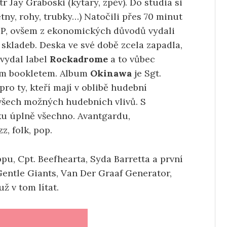
tr Jay Graboski (kytary, zpěv). Do studia si
étny, rohy, trubky…) Natočili přes 70 minut
 LP, ovšem z ekonomických důvodů vydali
 skladeb. Deska ve své době zcela zapadla,
 vydal label
Rockadrome
a to vůbec
ným bookletem. Album
Okinawa
je Sgt.
o ty, kteří mají v oblibě hudební
 všech možných hudebních vlivů. S
ku úplně všechno. Avantgardu,
z, folk, pop.
pu, Cpt. Beefhearta, Syda Barretta a první
Gentle Giants, Van Der Graaf Generator,
ž v tom lítat.