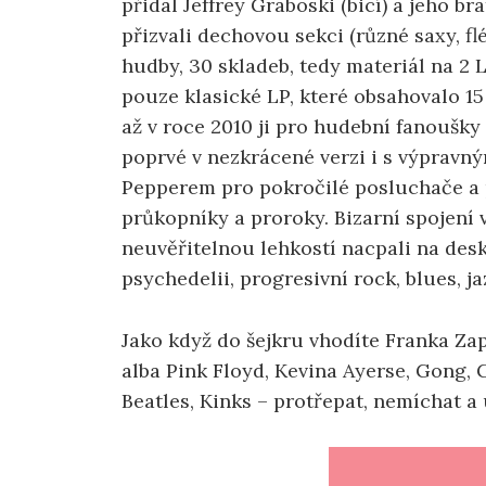
přidal Jeffrey Graboski (bicí) a jeho bra
přizvali dechovou sekci (různé saxy, fl
hudby, 30 skladeb, tedy materiál na 2
pouze klasické LP, které obsahovalo 15
až v roce 2010 ji pro hudební fanoušky
poprvé v nezkrácené verzi i s výprav
Pepperem pro pokročilé posluchače a pr
průkopníky a proroky. Bizarní spojení
neuvěřitelnou lehkostí nacpali na des
psychedelii, progresivní rock, blues, jaz
Jako když do šejkru vhodíte Franka Zap
alba Pink Floyd, Kevina Ayerse, Gong, 
Beatles, Kinks – protřepat, nemíchat a u