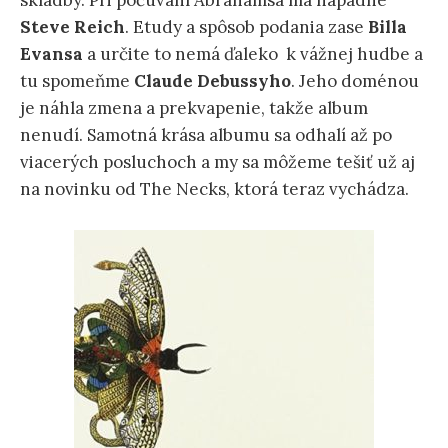
skladby. Pri počúvaní Abrahamsa ma napadne
Steve Reich
. Etudy a spôsob podania zase
Billa
Evansa
a určite to nemá ďaleko k vážnej hudbe a
tu spomeňme
Claude Debussyho
. Jeho doménou
je náhla zmena a prekvapenie, takže album
nenudí. Samotná krása albumu sa odhalí až po
viacerých posluchoch a my sa môžeme tešiť už aj
na novinku od The Necks, ktorá teraz vychádza.