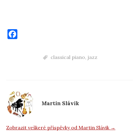
F
a
c
classical piano
,
jazz
e
b
o
o
k
Martin Slávik
Zobrazit veškeré příspěvky od Martin Slávik →