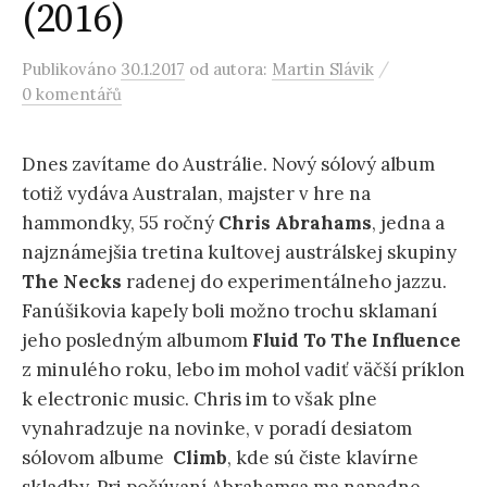
(2016)
/
Publikováno
30.1.2017
od autora:
Martin Slávik
0 komentářů
Dnes zavítame do Austrálie. Nový sólový album
totiž vydáva Australan, majster v hre na
hammondky, 55 ročný
Chris Abrahams
, jedna a
najznámejšia tretina kultovej austrálskej skupiny
The Necks
radenej do experimentálneho jazzu.
Fanúšikovia kapely boli možno trochu sklamaní
jeho posledným albumom
Fluid To The Influence
z minulého roku, lebo im mohol vadiť väčší príklon
k electronic music. Chris im to však plne
vynahradzuje na novinke, v poradí desiatom
sólovom albume
Climb
, kde sú čiste klavírne