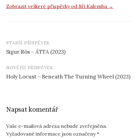
Zobrazit veškeré příspěvky od Jiří Kalemba →
STARŠÍ PŘÍSPĚVEK
Navigace
Sigur Rós – ÁTTA (2023)
příspěvku
NOVĚJŠÍ PŘÍSPĚVEK
Holy Locust – Beneath The Turning Wheel (2023)
Napsat komentář
Vaše e-mailová adresa nebude zveřejněna.
Vyžadované informace jsou označeny
*