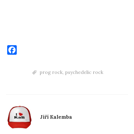
F
a
c
prog rock
,
psychedelic rock
e
b
o
o
k
Jiří Kalemba