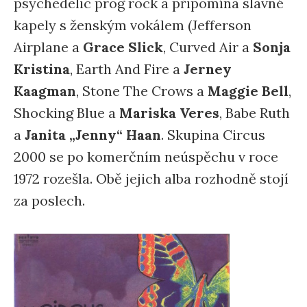
psychedelic prog rock a připomíná slavné
kapely s ženským vokálem (Jefferson
Airplane a
Grace Slick
, Curved Air a
Sonja
Kristina
, Earth And Fire a
Jerney
Kaagman
, Stone The Crows a
Maggie Bell
,
Shocking Blue a
Mariska Veres
, Babe Ruth
a
Janita „Jenny“ Haan
. Skupina Circus
2000 se po komerčním neúspěchu v roce
1972 rozešla. Obě jejich alba rozhodně stojí
za poslech.