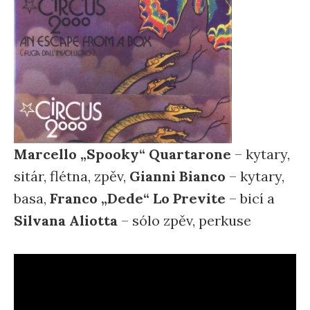
Marcello „Spooky“ Quartarone
– kytary,
sitár, flétna, zpěv,
Gianni Bianco
– kytary,
basa,
Franco „Dede“ Lo Previte
– bicí a
Silvana Aliotta
– sólo zpěv, perkuse