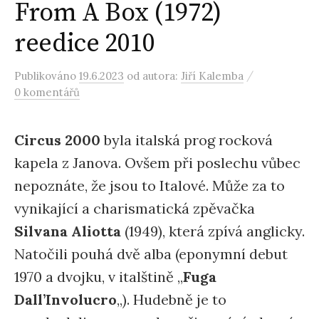
From A Box (1972)
reedice 2010
/
Publikováno
19.6.2023
od autora:
Jiří Kalemba
0 komentářů
Circus 2000
byla italská prog rocková
kapela z Janova. Ovšem při poslechu vůbec
nepoznáte, že jsou to Italové. Může za to
vynikající a charismatická zpěvačka
Silvana Aliotta
(1949), která zpívá anglicky.
Natočili pouhá dvě alba (eponymní debut
1970 a dvojku, v italštině „
Fuga
Dall’Involucro
„). Hudebně je to