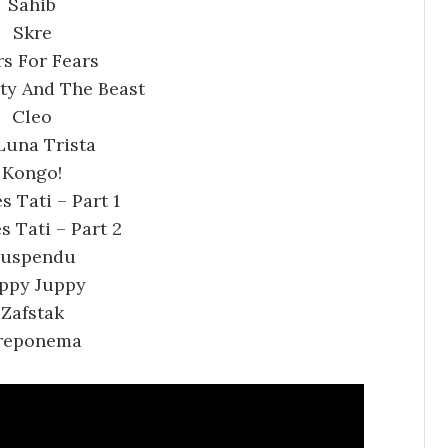
Sahib
Skre
rs For Fears
ty And The Beas
t
Cleo
Luna Trista
Kongo!
s Tati – Part 1
s Tati – Part 2
uspendu
ppy Juppy
Zafstak
reponema