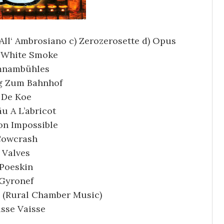
All‘ Ambrosiano c) Zerozerosette d) Opus
) White Smoke
nambühles
g Zum Bahnhof
De Koe
u A L’abricot
on Impossible
owcrash
Valves
Poeskin
Gyronef
(Rural Chamber Music)
isse Vaisse