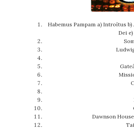
Habemus Pampam a) Introïtus b) 
Dei e
Som
Ludwi
Gateâ
Missi
C
Dawnson House 
Ta