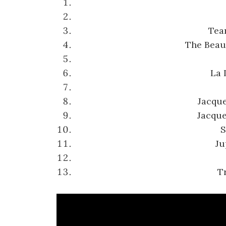
Tea
The Beau
La 
Jacque
Jacque
S
Ju
T