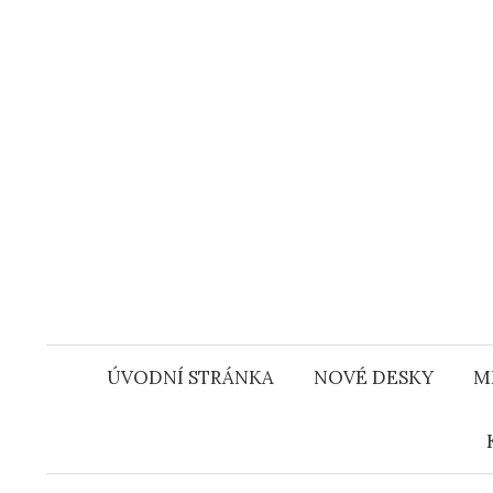
Přejít
k
obsahu
webu
ÚVODNÍ STRÁNKA
NOVÉ DESKY
M