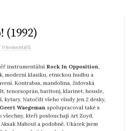
 (1992)
/
0 komentářů
měř instrumentální
Rock In Opposition
,
olk, moderní klasiku, etnickou hudbu a
avení. Kontrabas, mandolina, židovská
lt, tenorsoprán, bariton), klarinet, housle,
í, kytary. Natočili všeho všudy jen 2 desky,
Geert Waegeman
spolupracoval také s
 všechny, kteří poslouchají Art Zoyd,
, Aksak Maboul a podobně. Ukázek jsem