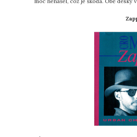
moc nenašel, což je škoda. Obě desky 
Zapp