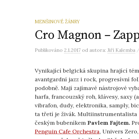
MENŠINOVÉ ŽÁNRY
Cro Magnon – Zapp!
Publikováno
2.1.2017
od autora:
Jiří Kalemba
Vynikající belgická skupina hrající té
avantgardní jazz i rock, progresívní f
podobně. Mají zajímavé nástrojové vyb
harfa, francouzský roh, klávesy, saxy (a
vibrafon, dudy, elektronika, samply, bic
ta třetí je živák. Multiinstrumentalista
českým bubeníkem
Pavlem Fajtem.
Pro
Penguin Cafe Orchestra
, Univers Zero