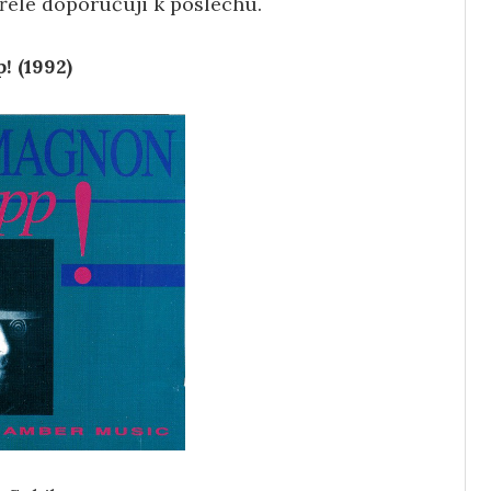
vřele doporučuji k poslechu.
! (1992)