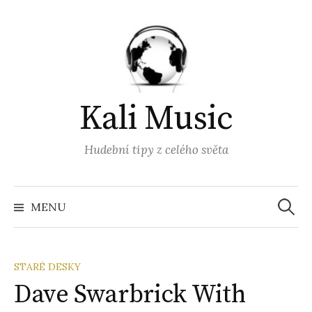
Přejít
k
obsahu
webu
Kali Music
Hudební tipy z celého světa
Vyhled
MENU
STARÉ DESKY
Dave Swarbrick With