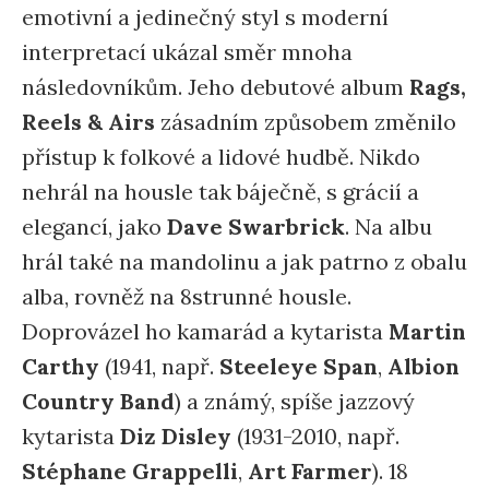
emotivní a jedinečný styl s moderní
interpretací ukázal směr mnoha
následovníkům. Jeho debutové album
Rags,
Reels & Airs
zásadním způsobem změnilo
přístup k folkové a lidové hudbě. Nikdo
nehrál na housle tak báječně, s grácií a
elegancí, jako
Dave Swarbrick
. Na albu
hrál také na mandolinu a jak patrno z obalu
alba, rovněž na 8strunné housle.
Doprovázel ho kamarád a kytarista
Martin
Carthy
(1941, např.
Steeleye Span
,
Albion
Country Band
) a známý, spíše jazzový
kytarista
Diz Disley
(1931-2010, např.
Stéphane Grappelli
,
Art Farmer
). 18