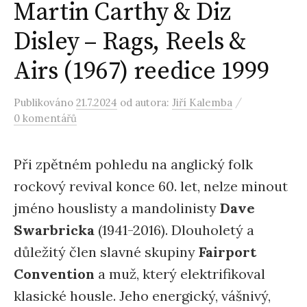
Martin Carthy & Diz
Disley – Rags, Reels &
Airs (1967) reedice 1999
/
Publikováno
21.7.2024
od autora:
Jiří Kalemba
0 komentářů
Při zpětném pohledu na anglický folk
rockový revival konce 60. let, nelze minout
jméno houslisty a mandolinisty
Dave
Swarbricka
(1941-2016). Dlouholetý a
důležitý člen slavné skupiny
Fairport
Convention
a muž, který elektrifikoval
klasické housle. Jeho energický, vášnivý,