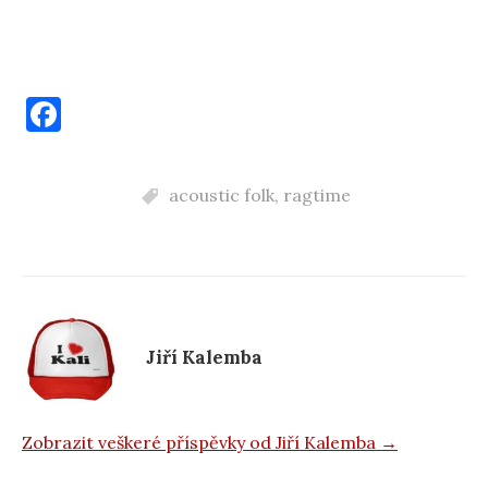
F
a
c
acoustic folk
,
ragtime
e
b
o
o
k
Jiří Kalemba
Zobrazit veškeré příspěvky od Jiří Kalemba →