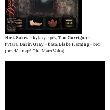
Nick Sakes
– kytary, zpěv,
Tim Garrigan
–
kytara,
Darin Gray
– basa,
Blake Fleming
– bicí
(později např. The Mars Volta)