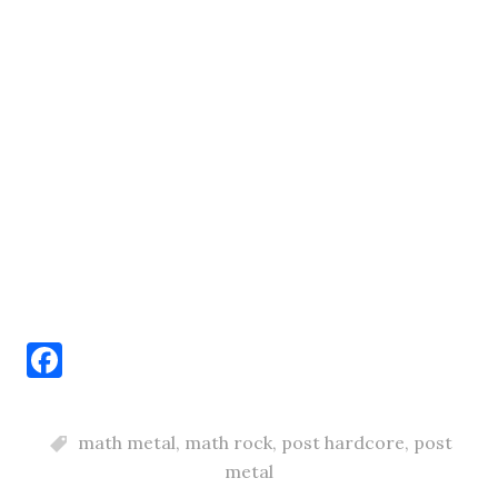
F
a
c
math metal
,
math rock
,
post hardcore
,
post
e
metal