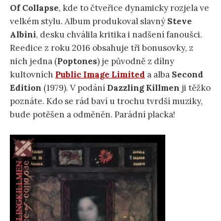
Of Collapse
, kde to čtveřice dynamicky rozjela ve
velkém stylu. Album produkoval slavný
Steve
Albini
, desku chválila kritika i nadšení fanoušci.
Reedice z roku 2016 obsahuje tři bonusovky, z
nich jedna (
Poptones
) je původně z dílny
kultovních
Public Image Limited
a alba
Second
Edition
(1979). V podání
Dazzling Killmen
ji těžko
poznáte. Kdo se rád baví u trochu tvrdší muziky,
bude potěšen a odměněn. Parádní placka!