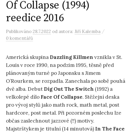
Of Collapse (1994)
reedice 2016
/
Publikováno
28.7.2022
od autora:
Jiří Kalemba
0 komentářů
Americká skupina
Dazzling Killmen
vznikla v St.
Louis v roce 1990, na podzim 1995, těsně před
plánovaným turné po Japonsku s Jimem
O’Rourkem, se rozpadla. Zanechala po sobě pouhá
dvě alba. Debut
Dig Out The Switch
(1992) a
velkolepé dílo
Face Of Collapse
. Stěžejní deska
pro vývoj stylů jako math rock, math metal, post
hardcore, post metal. Při pozorném poslechu lze
občas zaslechnout jazzové (!!) motivy.
Majstrštykem je titulní (14 minutová)
In The Face