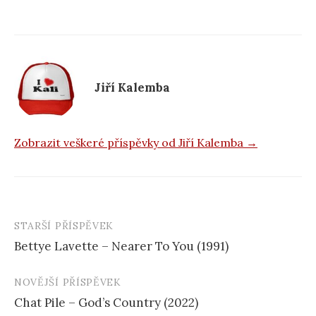
b
o
o
k
Jiří Kalemba
Zobrazit veškeré příspěvky od Jiří Kalemba →
STARŠÍ PŘÍSPĚVEK
Navigace
Bettye Lavette – Nearer To You (1991)
příspěvku
NOVĚJŠÍ PŘÍSPĚVEK
Chat Pile – God’s Country (2022)