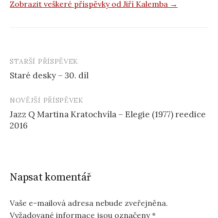
Zobrazit veškeré příspěvky od Jiří Kalemba →
STARŠÍ PŘÍSPĚVEK
Navigace
Staré desky – 30. díl
příspěvku
NOVĚJŠÍ PŘÍSPĚVEK
Jazz Q Martina Kratochvíla – Elegie (1977) reedice
2016
Napsat komentář
Vaše e-mailová adresa nebude zveřejněna.
Vyžadované informace jsou označeny
*