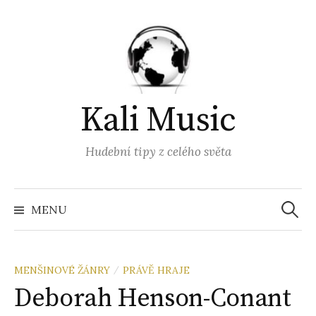
Přejít
k
obsahu
webu
Kali Music
Hudební tipy z celého světa
Vyhled
MENU
MENŠINOVÉ ŽÁNRY
PRÁVĚ HRAJE
/
Deborah Henson-Conant