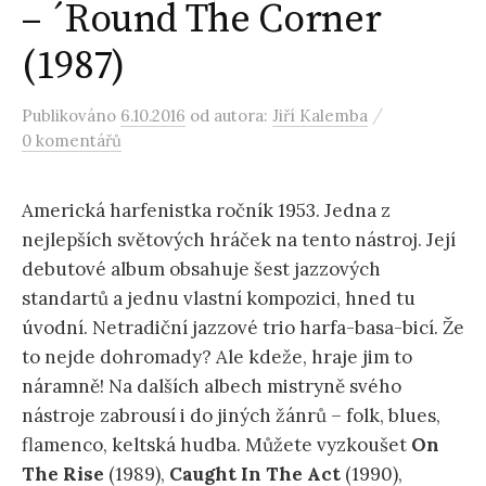
– ´Round The Corner
(1987)
/
Publikováno
6.10.2016
od autora:
Jiří Kalemba
0 komentářů
Americká harfenistka ročník 1953. Jedna z
nejlepších světových hráček na tento nástroj. Její
debutové album obsahuje šest jazzových
standartů a jednu vlastní kompozici, hned tu
úvodní. Netradiční jazzové trio harfa-basa-bicí. Že
to nejde dohromady? Ale kdeže, hraje jim to
náramně! Na dalších albech mistryně svého
nástroje zabrousí i do jiných žánrů – folk, blues,
flamenco, keltská hudba. Můžete vyzkoušet
On
The Rise
(1989),
Caught In The Act
(1990),