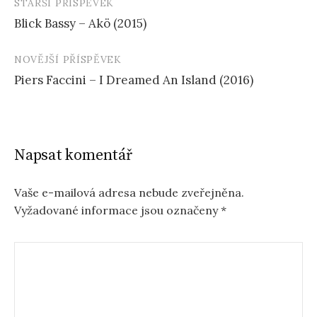
STARŠÍ PŘÍSPĚVEK
Navigace
Blick Bassy – Akö (2015)
příspěvku
NOVĚJŠÍ PŘÍSPĚVEK
Piers Faccini – I Dreamed An Island (2016)
Napsat komentář
Vaše e-mailová adresa nebude zveřejněna.
Vyžadované informace jsou označeny
*