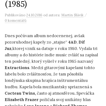
(1985)
/
Publikováno
24.10.2016
od autora:
Martin Slávik
0 komentářů
Dnes počúvam album nedocenenej, avšak
pozoruhodnej kapely zo „stajne“
4AD
,
Dif
Juz
,ktorej vznik sa datuje v roku 1980. Vydala tri
albumy a do histórie indie music zvlášť sa zapísal
ten posledný, ktorý vyšiel v roku 1985 nazvaný
Extractions
. Medzi gitarovými kapelami tohto
labelu bolo zvláštnosťou, že tam pôsobila
londýnska skupina hrajúca inštrumentálnu
hudbu. Kapela bola muzikantsky spriaznená s
Cocteau Twins,
často aj atmosférou
.
Speváčka
Elizabeth Frazer
požičala svoj unikátny hlas