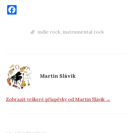
F
a
c
indie rock
,
instrumental rock
e
b
o
o
k
Martin Slávik
Zobrazit veškeré příspěvky od Martin Slávik →