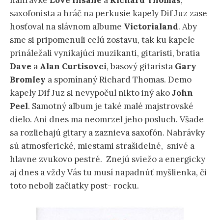
nahrávke
Love Insane
a
Richard Thomas
,
saxofonista a hráč na perkusie kapely Dif Juz zase
hosťoval na slávnom albume
Victorialand
. Aby
sme si pripomenuli celú zostavu, tak ku kapele
prináležali vynikajúci muzikanti, gitaristi, bratia
Dave
a
Alan
Curtisovci
, basový gitarista
Gary
Bromley
a spomínaný Richard Thomas. Demo
kapely Dif Juz si nevypočul nikto iný ako
John
Peel
. Samotný album je také malé majstrovské
dielo. Ani dnes ma neomrzel jeho posluch. Všade
sa rozliehajú gitary a zaznieva saxofón. Nahrávky
sú atmosferické, miestami strašidelné, snivé a
hlavne zvukovo pestré. Znejú sviežo a energicky
aj dnes a vždy Vás tu musí napadnúť myšlienka, či
toto neboli začiatky post- rocku.