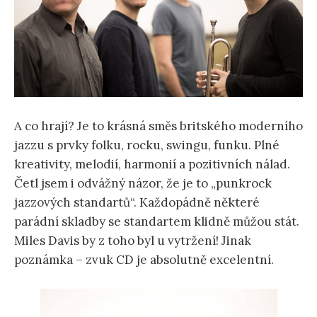
A co hrají? Je to krásná směs britského moderního
jazzu s prvky folku, rocku, swingu, funku. Plné
kreativity, melodií, harmonií a pozitivních nálad.
Četl jsem i odvážný názor, že je to „punkrock
jazzových standartů“. Každopádně některé
parádní skladby se standartem klidně můžou stát.
Miles Davis by z toho byl u vytržení! Jinak
poznámka – zvuk CD je absolutně excelentní.