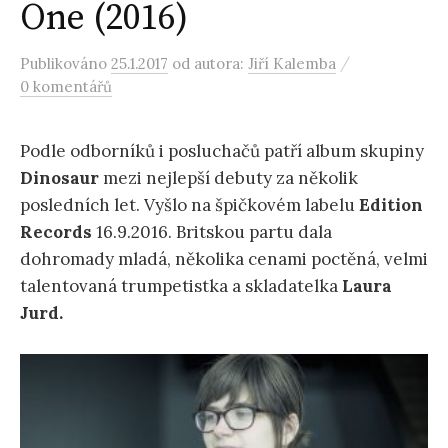
One (2016)
/
Publikováno
25.1.2017
od autora:
Jiří Kalemba
0 komentářů
Podle odborníků i posluchačů patří album skupiny
Dinosaur
mezi nejlepší debuty za několik
posledních let. Vyšlo na špičkovém labelu
Edition
Records
16.9.2016. Britskou partu dala
dohromady mladá, několika cenami poctěná, velmi
talentovaná trumpetistka a skladatelka
Laura
Jurd.