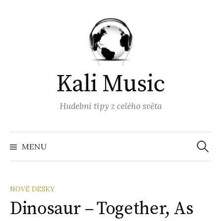
Přejít
k
obsahu
webu
Kali Music
Hudební tipy z celého světa
Vyhled
MENU
NOVÉ DESKY
Dinosaur – Together, As