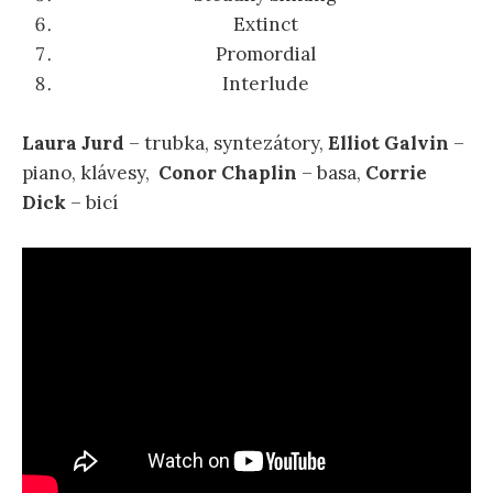
Extinct
Promordial
Interlude
Laura Jurd
– trubka, syntezátory,
Elliot Galvin
–
piano, klávesy,
Conor Chaplin
– basa,
Corrie
Dick
– bicí