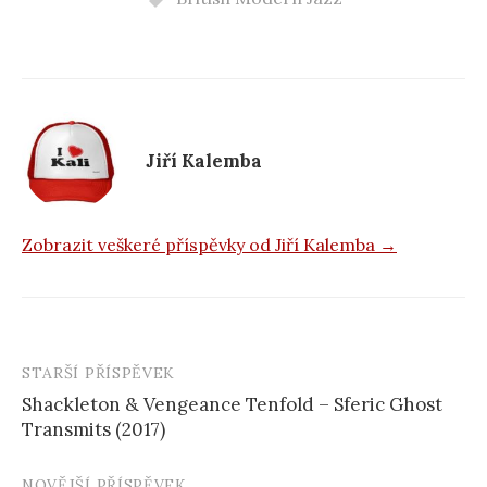
e
b
o
o
k
Jiří Kalemba
Zobrazit veškeré příspěvky od Jiří Kalemba →
STARŠÍ PŘÍSPĚVEK
Navigace
Shackleton & Vengeance Tenfold – Sferic Ghost
příspěvku
Transmits (2017)
NOVĚJŠÍ PŘÍSPĚVEK