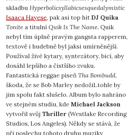
skladbu
Hyperbolicsyllabicsesquedalymistic
Isaaca Hayese
, pak asi top hit
DJ Quika
Tonite
a titulní
Quik Is The Name
. Quik
nebyl tím úplně pravým gangsta rapperem,
textově i hudebně byl jaksi umírněnější.
Používal živé kytary, syntezátory, bicí, aby
dosáhl lepšího a čistšího zvuku.
Fantastická reggae píseň
Tha Bombudd
,
škoda, že se Bob Marley nedožil..tohle by
jim spolu fakt slušelo. Album bylo nahráno
ve stejném studiu, kde
Michael Jackson
vytvořil svůj
Thriller
(Westlake Recording
Studios, Los Angeles). Někdy se stává, že
při poslechu tohoto druhu muziky