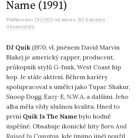
Name (1991)
/
Publikováno
29.1.2025
od autora:
Jiří Kalemba
0 komentářů
DJ Quik
(1970, vl. jménem David Marvin
Blake) je americký rapper, producent,
průkopník stylů G-funk, West Coast hip
hop. Je stále aktivní. Během kariéry
spolupracoval s umělci jako Tupac Shakur,
Snoop Dogg, Eazy-E, N.W.A. a dalšími. Jeho
alba měla vždy slušnou kvalitu. Hned to
první
Quik Is The Name
bylo hodně
úspěšné. Obsahuje ikonické hity
Born And
Raised In Compton
, kde (mimo jiné) použil