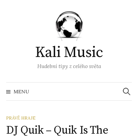
Přejít
k
obsahu
webu
Kali Music
Hudební tipy z celého světa
Vyhled
MENU
PRÁVĚ HRAJE
DJ Quik – Quik Is The