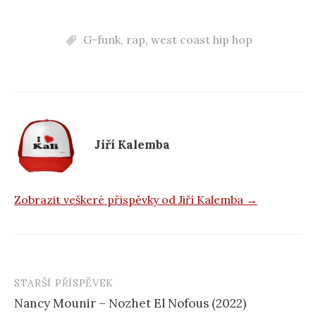
a
c
G-funk
,
rap
,
west coast hip hop
e
b
o
o
k
Jiří Kalemba
Zobrazit veškeré příspěvky od Jiří Kalemba →
STARŠÍ PŘÍSPĚVEK
Navigace
Nancy Mounir – Nozhet El Nofous (2022)
příspěvku