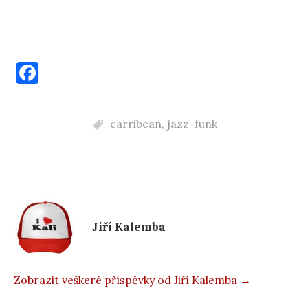
F
a
c
carribean
,
jazz-funk
e
b
o
o
k
Jiří Kalemba
Zobrazit veškeré příspěvky od Jiří Kalemba →