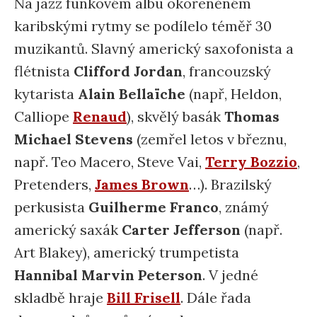
Na jazz funkovém albu okořeněném
karibskými rytmy se podílelo téměř 30
muzikantů. Slavný americký saxofonista a
flétnista
Clifford Jordan
, francouzský
kytarista
Alain Bellaïche
(např, Heldon,
Calliope
Renaud
), skvělý basák
Thomas
Michael Stevens
(zemřel letos v březnu,
např. Teo Macero, Steve Vai,
Terry Bozzio
,
Pretenders,
James Brown
…). Brazilský
perkusista
Guilherme Franco
, známý
americký saxák
Carter Jefferson
(např.
Art Blakey), americký trumpetista
Hannibal Marvin Peterson
. V jedné
skladbě hraje
Bill Frisell
. Dále řada