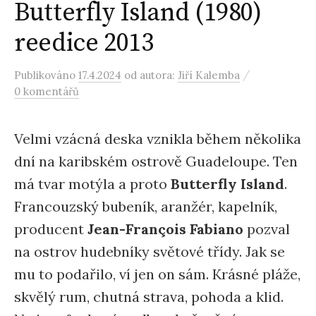
Butterfly Island (1980)
reedice 2013
/
Publikováno
17.4.2024
od autora:
Jiří Kalemba
0 komentářů
Velmi vzácná deska vznikla během několika
dní na karibském ostrově Guadeloupe. Ten
má tvar motýla a proto
Butterfly Island
.
Francouzský bubeník, aranžér, kapelník,
producent
Jean-François Fabiano
pozval
na ostrov hudebníky světové třídy. Jak se
mu to podařilo, ví jen on sám. Krásné pláže,
skvělý rum, chutná strava, pohoda a klid.