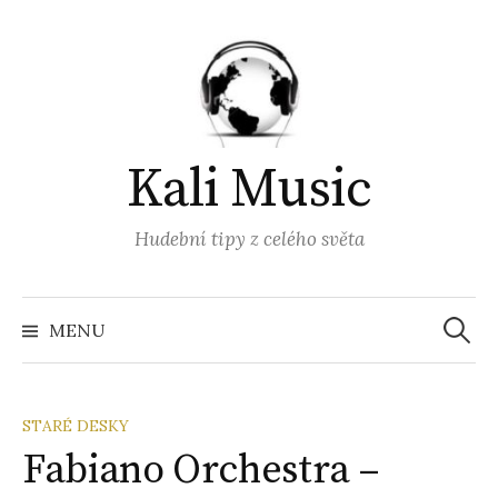
Přejít
k
obsahu
webu
Kali Music
Hudební tipy z celého světa
Vyhled
MENU
STARÉ DESKY
Fabiano Orchestra –