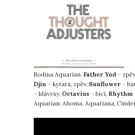
Rodina Aquarian.
Father Yod
– zpěv
Djin
– kytara, zpěv,
Sunflower
– ba
– klávesy,
Octavius
– bicí,
Rhythm
Aquarian: Ahoma, Aquariana, Cinder