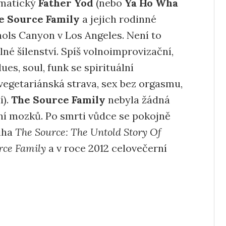
smatický
Father Yod
(nebo
Ya Ho Wha
e Source Family
a jejich rodinné
hols Canyon v Los Angeles. Není to
é šílenství. Spíš volnoimprovizační,
ues, soul, funk se spirituální
 (vegetariánská strava, sex bez orgasmu,
í).
The Source Family
nebyla žádná
ní mozků. Po smrti vůdce se pokojně
niha
The Source: The Untold Story Of
rce Family
a v roce 2012 celovečerní