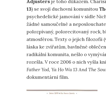
Adjusters
je toho důkazem. Chari
13
) se svojí duchovní komunitou
Th
psychedelické jamování v sídle Nic
žádné samoučelné a neposlouchateln
polozpívaný, polorecitovaný rock, bl
atmosférou. Texty o jejich filozofii
láska ke zvířatům, bavlněné oblečen
radikální komunita, nešlo o vymývá
rozešla. V roce 2006 o nich vyšla k
Father Yod, Ya Ho Wa 13 And The Sou
dokumentární film.