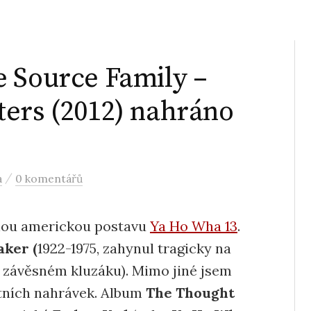
 Source Family –
ters (2012) nahráno
/
a
0 komentářů
znou americkou postavu
Ya Ho Wha 13
.
ker (
1922-1975, zahynul tragicky na
 závěsném kluzáku). Mimo jiné jsem
itních nahrávek. Album
The Thought