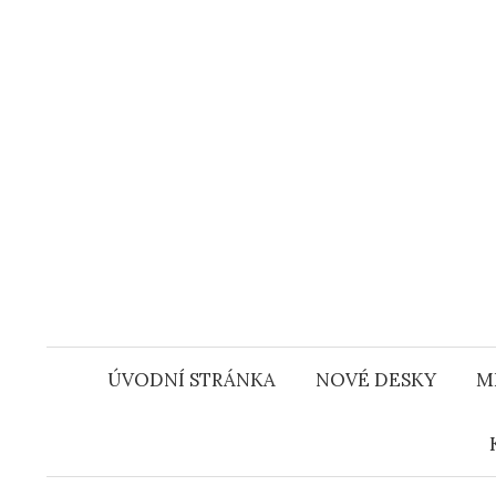
Přejít
k
obsahu
webu
ÚVODNÍ STRÁNKA
NOVÉ DESKY
M