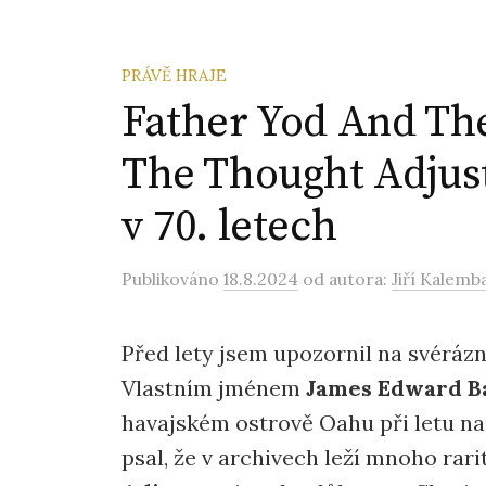
PRÁVĚ HRAJE
Father Yod And The
The Thought Adjus
v 70. letech
Publikováno
18.8.2024
od autora:
Jiří Kalemb
Před lety jsem upozornil na svérá
Vlastním jménem
James Edward Ba
havajském ostrově Oahu při letu na
psal, že v archivech leží mnoho rar