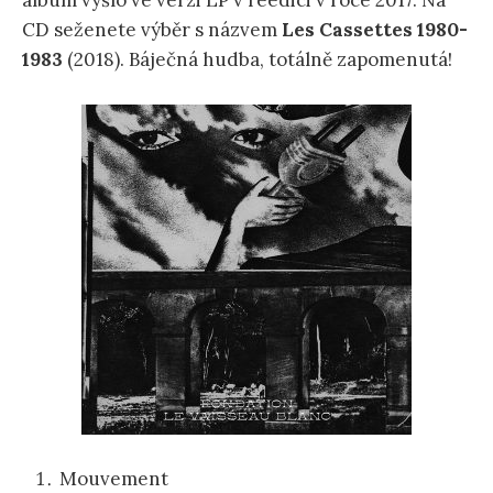
album vyšlo ve verzi LP v reedici v roce 2017. Na
CD seženete výběr s názvem
Les Cassettes 1980-
1983
(2018). Báječná hudba, totálně zapomenutá!
Mouvement