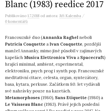
Blanc (1983) reedice 2017
/
Publikováno
1.7.2018
od autora:
Jiří Kalemba
0 komentářů
Francouzské duo (
Annanka Raghel
neboli
Patricia Coaquette
a
Ivan Coaquette
, pozdější
manžel Annanky, mimo jiné působil v zajímavých
kapelách
Musica Elettronica Viva
a
Spacecraft
)
hrající minimal, ambient, experimental,
elektroniku, psych prog i synth pop. Francouzské
meditativní citace, celesta, organ, syntezátory,
basa, kytara, perkuse. Začátkem 80. let vydávali
své nahrávky pouze na kazetách.
Metamorphoses
(1980),
Sans Etiquette
(1980) a
Le Vaisseau Blanc
(1983). Právě jejich poslední