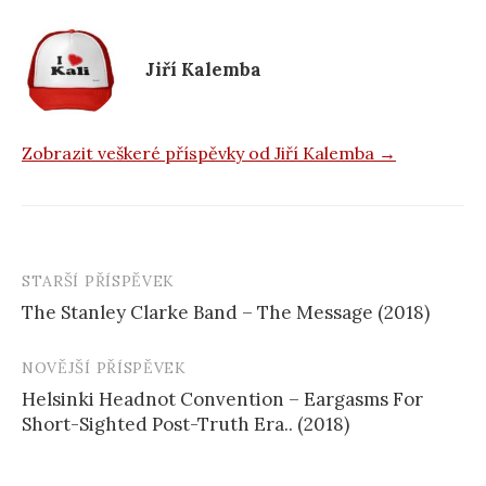
o
k
Jiří Kalemba
Zobrazit veškeré příspěvky od Jiří Kalemba →
STARŠÍ PŘÍSPĚVEK
Navigace
The Stanley Clarke Band – The Message (2018)
příspěvku
NOVĚJŠÍ PŘÍSPĚVEK
Helsinki Headnot Convention – Eargasms For
Short-Sighted Post-Truth Era.. (2018)