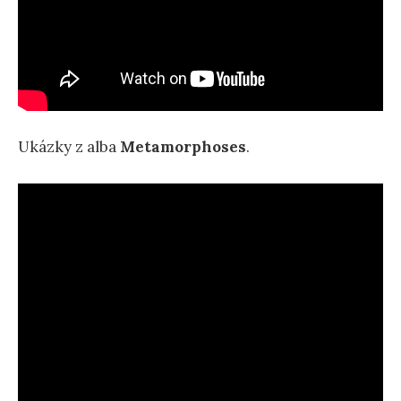
Ukázky z alba
Metamorphoses
.