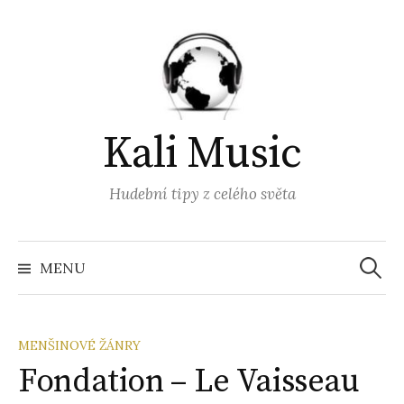
Přejít
k
obsahu
webu
Kali Music
Hudební tipy z celého světa
Vyhled
MENU
MENŠINOVÉ ŽÁNRY
Fondation – Le Vaisseau