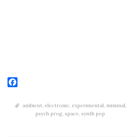
F
a
c
ambient
,
electronic
,
experimental
,
minimal
,
e
psych prog
,
space
,
synth pop
b
o