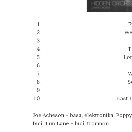
F
We
T
Lo
W
S
East 
Joe Acheson – basa, elektronika, Poppy
bicí, Tim Lane – bicí, trombon