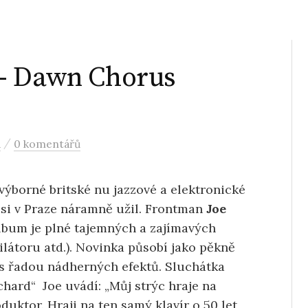
– Dawn Chorus
/
a
0 komentářů
výborné britské nu jazzové a elektronické
m si v Praze náramně užil. Frontman
Joe
Album je plné tajemných a zajímavých
ilátoru atd.). Novinka působí jako pěkně
 s řadou nádherných efektů. Sluchátka
hard“ Joe uvádí: „Můj strýc hraje na
oduktor. Hraji na ten samý klavír o 50 let