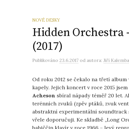
NOVÉ DESKY
Hidden Orchestra 
(2017)
Publikováno
23.6.2017
od autora:
Jiří Kalemb
Od roku 2012 se čekalo na třetí album 
kapely. Jejich koncert v roce 2015 jse
Acheson
sbíral nápady téměř 20 let. 
terénních zvuků (zpěv ptáků, zvuk vent
abstraktní experimentální soundtrack
vřele doporučuji. Ke skladbě „Long Orc
babiččin klavír v roce 1966 – levý repr