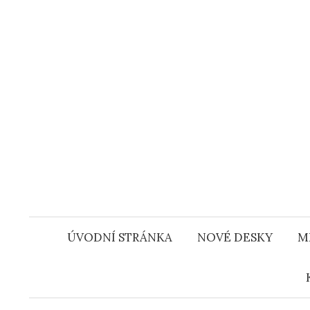
Přejít
k
obsahu
webu
ÚVODNÍ STRÁNKA
NOVÉ DESKY
M