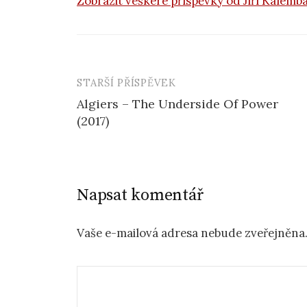
Zobrazit veškeré příspěvky od Jiří Kalemb
STARŠÍ PŘÍSPĚVEK
Navigace
Algiers – The Underside Of Power
příspěvku
(2017)
Napsat komentář
Vaše e-mailová adresa nebude zveřejněna