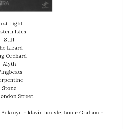
irst Light
stern Isles
Still
he Lizard
ng Orchard
Alyth
ingbeats
erpentine
Stone
London Street
 Ackroyd – klavír, housle, Jamie Graham –