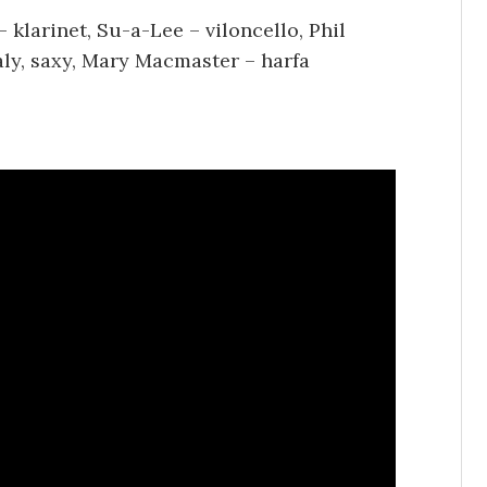
 klarinet, Su-a-Lee – viloncello, Phil
ťaly, saxy, Mary Macmaster – harfa