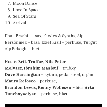
Moon Dance
Love In Space
Sea Of Stars
Arrival
Ilhan Ersahin – sax, rhodes & Synths, Alp
Eersönmez – basa, Izzet Kizil – perkuse, Turgut
Alp Bekoglu – bicí
Hosté:
Erik Truffaz, Nils Peter
Molvaer, Ibrahim Maalouf
– trubky,
Dave Harrington
– kytara, pedal steel, organ,
Mauro Refosco
– perkuse,
Brandon Lewis, Kenny Wollesen
– bicí,
Arto
Tuncboyaciyan
– perkuse, hlas