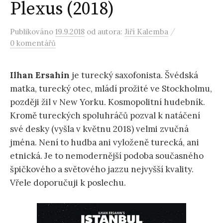
Plexus (2018)
/
Publikováno
19.9.2018
od autora:
Jiří Kalemba
0 komentářů
Ilhan Ersahin
je turecký saxofonista. Švédská
matka, turecký otec, mládí prožité ve Stockholmu,
později žil v New Yorku. Kosmopolitní hudebník.
Kromě tureckých spoluhráčů pozval k natáčení
své desky (vyšla v květnu 2018) velmi zvučná
jména. Není to hudba ani vyloženě turecká, ani
etnická. Je to nemodernější podoba současného
špičkového a světového jazzu nejvyšší kvality.
Vřele doporučuji k poslechu.