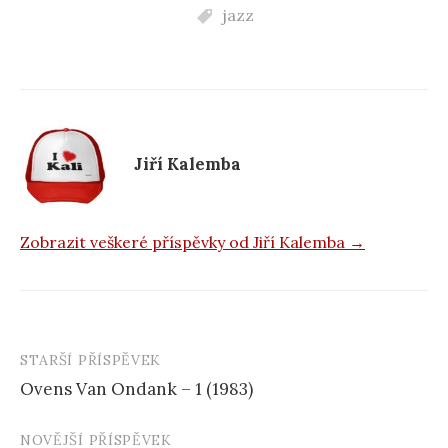
c
jazz
e
b
o
o
k
Jiří Kalemba
Zobrazit veškeré příspěvky od Jiří Kalemba →
STARŠÍ PŘÍSPĚVEK
Navigace
Ovens Van Ondank – 1 (1983)
příspěvku
NOVĚJŠÍ PŘÍSPĚVEK