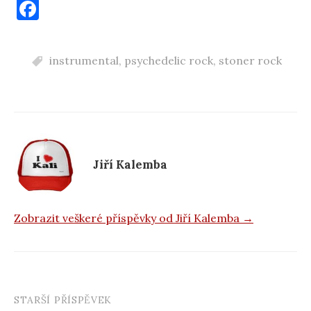
F
a
c
instrumental
,
psychedelic rock
,
stoner rock
e
b
o
o
k
Jiří Kalemba
Zobrazit veškeré příspěvky od Jiří Kalemba →
STARŠÍ PŘÍSPĚVEK
Navigace