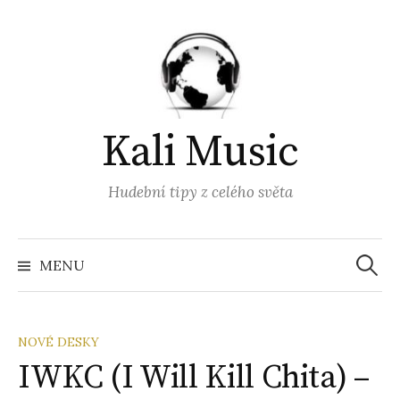
Přejít
k
obsahu
webu
Kali Music
Hudební tipy z celého světa
Vyhled
MENU
NOVÉ DESKY
IWKC (I Will Kill Chita) –