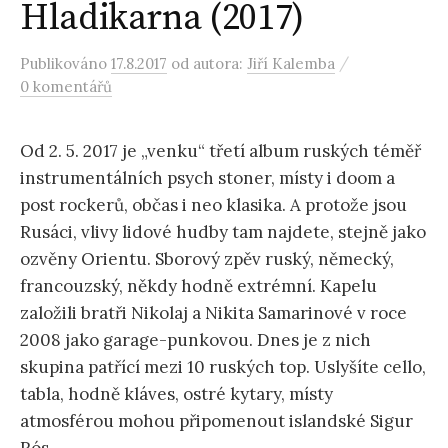
Hladikarna (2017)
/
Publikováno
17.8.2017
od autora:
Jiří Kalemba
0 komentářů
Od 2. 5. 2017 je „venku“ třetí album ruských téměř
instrumentálních psych stoner, místy i doom a
post rockerů, občas i neo klasika. A protože jsou
Rusáci, vlivy lidové hudby tam najdete, stejně jako
ozvěny Orientu. Sborový zpěv ruský, německý,
francouzský, někdy hodně extrémní. Kapelu
založili bratři Nikolaj a Nikita Samarinové v roce
2008 jako garage-punkovou. Dnes je z nich
skupina patřící mezi 10 ruských top. Uslyšíte cello,
tabla, hodně kláves, ostré kytary, místy
atmosférou mohou připomenout islandské Sigur